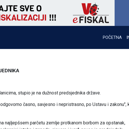
POČETNA
I
JEDNIKA
anicima, stupio je na dužnost predsjednika države.
i odgovorno časno, savjesno i nepristrasno, po Ustavu i zakonu",
 na najljepšsem parčetu zemlje protkanom borbom za opstanak,