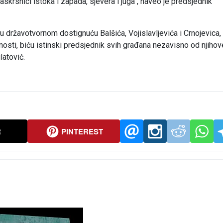
krsnici istoka i zapada, sjevera i juga", naveo je predsjednik
, u državotvornom dostignuću Balšića, Vojislavljevića i Crnojevica,
nosti, biću istinski predsjednik svih građana nezavisno od njihov
latović.
R
PINTEREST