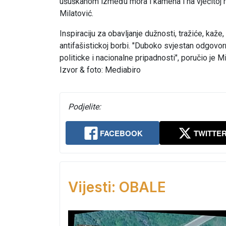
ušuškanom između mora i kamena i na vječitoj ras
Milatović.
Inspiraciju za obavljanje dužnosti, tražiće, kaže
antifašistickoj borbi. "Duboko svjestan odgovor
politicke i nacionalne pripadnosti", poručio je Mi
Izvor & foto: Mediabiro
Podjelite:
FACEBOOK
TWITTE
Vijesti: OBALE