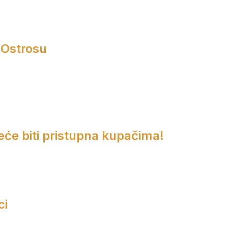
 Ostrosu
eće biti pristupna kupačima!
ci