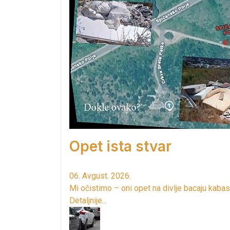
Opet ista stvar
06. Avgust. 2026.
Mi očistimo – oni opet na divlje bacaju kabas
Detaljnije...