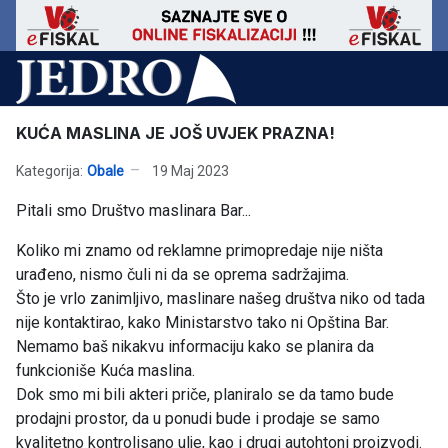
KUĆA MASLINA JE JOŠ UVJEK PRAZNA!
Kategorija:
Obale
19 Maj 2023
Pitali smo Društvo maslinara Bar...
Koliko mi znamo od reklamne primopredaje nije ništa
urađeno, nismo čuli ni da se oprema sadržajima.
Što je vrlo zanimljivo, maslinare našeg društva niko od tada
nije kontaktirao, kako Ministarstvo tako ni Opština Bar.
Nemamo baš nikakvu informaciju kako se planira da
funkcioniše Kuća maslina.
Dok smo mi bili akteri priče, planiralo se da tamo bude
prodajni prostor, da u ponudi bude i prodaje se samo
kvalitetno kontrolisano ulje, kao i drugi autohtoni proizvodi.