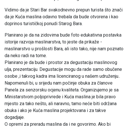
Vidimo da je Stari Bar svakodnevno prepun turista što znači
da je Kuća maslina odavno trebala da bude otvorena i kao
doprinos turističkoj ponudi Starog Bara.
Planirano je da na zidovima bude foto edukativna postavka
istorije razvoja maslinarstva, to jeste da prikaže -
maslinarstvo u prošlosti Bara, ali isto tako, nije nam poznato
da neko radi na tome.
Planirano je da bude i prostor za degustaciju maslinovog
ulja, prezentaciju. Degustacije mogu da rade samo obučene
osobe ,i takvog kadra ima licenciranog u našem udruženju..
Napomenuli bi, u srijedu nam počinje obuka za članove
Panela za senzorsku ocjenu kvaliteta. Organizujemo je sa
Ministarstvom poljoprivrede i Kuća maslina je bila pravo
mjesto za tako nešto, ali naravno, tamo neće biti održana
obuka i ako je Kuća maslina projektovana i za takve
dogadjaje.
O opremi za preradu maslina da i ne govorimo. Ako bi