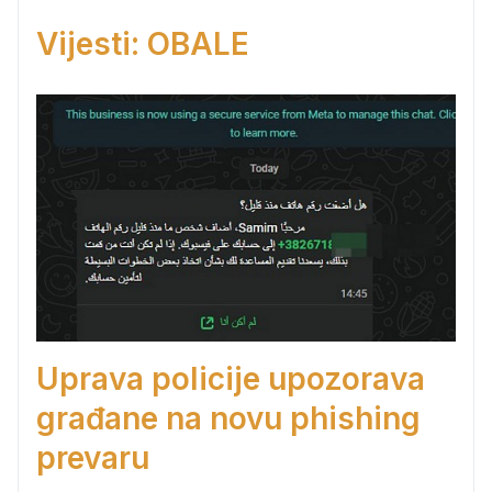
Vijesti: OBALE
Uprava policije upozorava
građane na novu phishing
prevaru