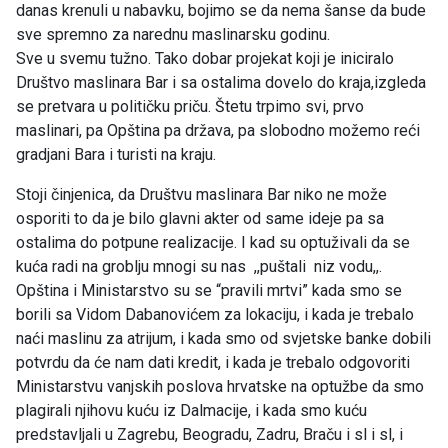
danas krenuli u nabavku, bojimo se da nema šanse da bude
sve spremno za narednu maslinarsku godinu.
Sve u svemu tužno. Tako dobar projekat koji je iniciralo
Društvo maslinara Bar i sa ostalima dovelo do kraja,izgleda
se pretvara u političku priču. Štetu trpimo svi, prvo
maslinari, pa Opština pa država, pa slobodno možemo reći
gradjani Bara i turisti na kraju.
Stoji činjenica, da Društvu maslinara Bar niko ne može
osporiti to da je bilo glavni akter od same ideje pa sa
ostalima do potpune realizacije. I kad su optuživali da se
kuća radi na groblju mnogi su nas ,,puštali niz vodu,,.
Opština i Ministarstvo su se “pravili mrtvi” kada smo se
borili sa Vidom Dabanovićem za lokaciju, i kada je trebalo
naći maslinu za atrijum, i kada smo od svjetske banke dobili
potvrdu da će nam dati kredit, i kada je trebalo odgovoriti
Ministarstvu vanjskih poslova hrvatske na optužbe da smo
plagirali njihovu kuću iz Dalmacije, i kada smo kuću
predstavljali u Zagrebu, Beogradu, Zadru, Braču i sl i sl, i