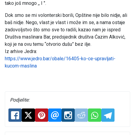
tako još mnogo ,, I ".
Dok smo se mi volonterski borili, Opštine nije bilo nidje, ali
baš nidje. Nego, vlast je vlast i može im se, a nama ostaje
zadovoljstvo što smo sve to radili, kazao nam je ispred
Društva maslinara Bar, predsjednik društva Ćazim Alković,
koji je na ovu temu “otvorio dušu” bez ilje.
Iz arhive Jedra:
https://www.jedro.bar/obale/16405-ko-ce-upravljati-
kucom-maslina
Podjelite: