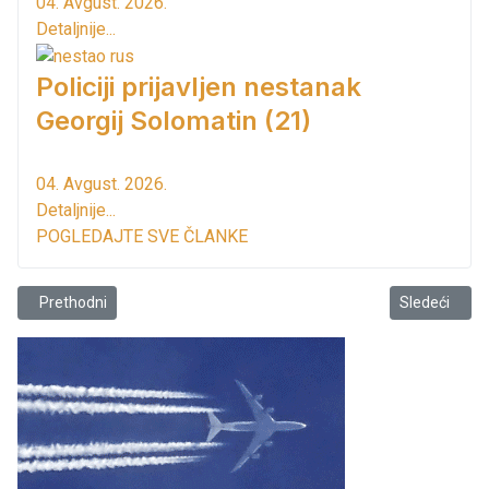
04. Avgust. 2026.
Detaljnije...
Policiji prijavljen nestanak
Georgij Solomatin (21)
04. Avgust. 2026.
Detaljnije...
POGLEDAJTE SVE ČLANKE
Prethodni članak: Milatović stupio na dužnost predsjednika
Sledeći člana
Prethodni
Sledeći