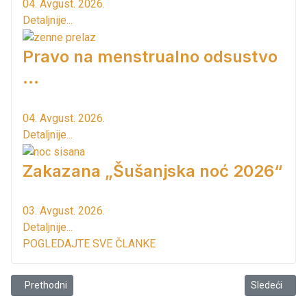
04. Avgust. 2026.
Detaljnije...
Pravo na menstrualno odsustvo
...
04. Avgust. 2026.
Detaljnije...
Zakazana „Šušanjska noć 2026“
03. Avgust. 2026.
Detaljnije...
POGLEDAJTE SVE ČLANKE
Prethodni članak: Država ima para!
Sledeći člana
Prethodni
Sledeći