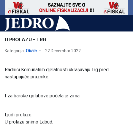
U PROLAZU - TRG
Kategorija:
Obale
22 Decembar 2022
Radnici Komunalnih djelatnosti ukrašavaju Trg pred
nastupajuće praznike.
I za barske golubove počela je zima.
Ljudi prolaze.
U prolazu snimo Labud.