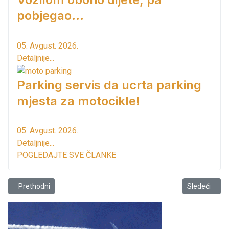
pobjegao...
05. Avgust. 2026.
Detaljnije...
Parking servis da ucrta parking
mjesta za motocikle!
05. Avgust. 2026.
Detaljnije...
POGLEDAJTE SVE ČLANKE
Prethodni članak: KULTURNI CENTAR BAR „NOVOGODIŠNJE ČAROLIJ
Sledeći član
Prethodni
Sledeći