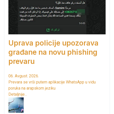
Uprava policije upozorava
građane na novu phishing
prevaru
06. Avgust. 2026.
Prevara se vrši putem aplikacije WhatsApp u vidu
poruka na arapskom jeziku
Detaljnije...