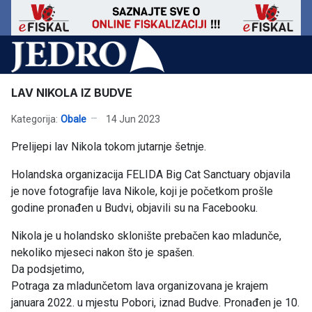
LAV NIKOLA IZ BUDVE
Kategorija:
Obale
14 Jun 2023
Prelijepi lav Nikola tokom jutarnje šetnje.
Holandska organizacija FELIDA Big Cat Sanctuary objavila
je nove fotografije lava Nikole, koji je početkom prošle
godine pronađen u Budvi, objavili su na Facebooku.
Nikola je u holandsko sklonište prebačen kao mladunče,
nekoliko mjeseci nakon što je spašen.
Da podsjetimo,
Potraga za mladunčetom lava organizovana je krajem
januara 2022. u mjestu Pobori, iznad Budve. Pronađen je 10.