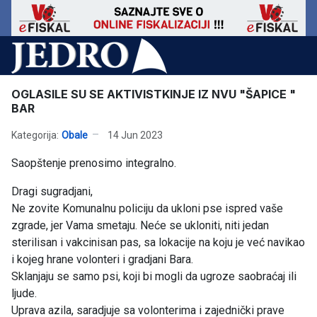
OGLASILE SU SE AKTIVISTKINJE IZ NVU "ŠAPICE "
BAR
Kategorija:
Obale
14 Jun 2023
Saopštenje prenosimo integralno.
Dragi sugradjani,
Ne zovite Komunalnu policiju da ukloni pse ispred vaše
zgrade, jer Vama smetaju. Neće se ukloniti, niti jedan
sterilisan i vakcinisan pas, sa lokacije na koju je već navikao
i kojeg hrane volonteri i gradjani Bara.
Sklanjaju se samo psi, koji bi mogli da ugroze saobraćaj ili
ljude.
Uprava azila, saradjuje sa volonterima i zajednički prave