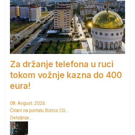
Za držanje telefona u ruci
tokom vožnje kazna do 400
eura!
08. Avgust. 2026.
Čitam na portalu Biznis CG...
Detaljnije...