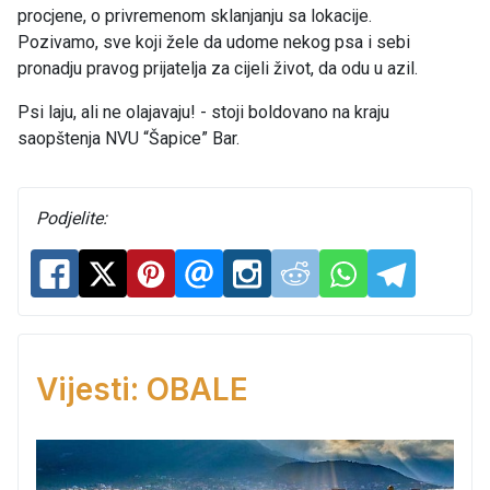
procjene, o privremenom sklanjanju sa lokacije.
Pozivamo, sve koji žele da udome nekog psa i sebi
pronadju pravog prijatelja za cijeli život, da odu u azil.
Psi laju, ali ne olajavaju! - stoji boldovano na kraju
saopštenja NVU “Šapice” Bar.
Podjelite:
Vijesti: OBALE