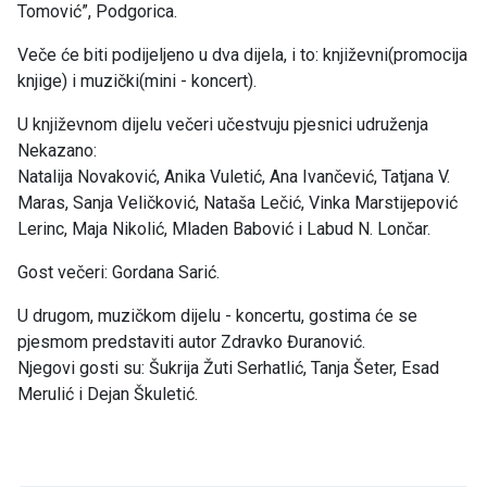
Tomović”, Podgorica.
Veče će biti podijeljeno u dva dijela, i to: književni(promocija
knjige) i muzički(mini - koncert).
U književnom dijelu večeri učestvuju pjesnici udruženja
Nekazano:
Natalija Novaković, Anika Vuletić, Ana Ivančević, Tatjana V.
Maras, Sanja Veličković, Nataša Lečić, Vinka Marstijepović
Lerinc, Maja Nikolić, Mladen Babović i Labud N. Lončar.
Gost večeri: Gordana Sarić.
U drugom, muzičkom dijelu - koncertu, gostima će se
pjesmom predstaviti autor Zdravko Đuranović.
Njegovi gosti su: Šukrija Žuti Serhatlić, Tanja Šeter, Esad
Merulić i Dejan Škuletić.