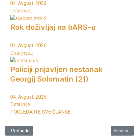
04. Avgust. 2026.
Detaljnije...
Rok doživljaj na bARS-u
04. Avgust. 2026.
Detaljnije...
Policiji prijavljen nestanak
Georgij Solomatin (21)
04. Avgust. 2026.
Detaljnije...
POGLEDAJTE SVE ČLANKE
Prethodni članak: U fokusu CG avioflota!
Sledeći član
Prethodni
Sledeći