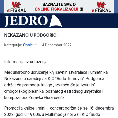
NEKAZANO U PODGORICI
Kategorija:
Obale
14 Decembar 2022
Informacija iz udruženja...
Međunarodno udruženje književnih stvaralaca i umjetnika
Nekazano u saradnji sa KIC “Budo Tomović” Podgorica
održat će promociju knjige „Izviraće đe je izviralo”
crnogorskog pjesnika, poznatog estradnog umjetnika i
kompozitora Zdravka Đuranovića.
Promocija knjige i mini – concert održat će se 16. decembra
2022. god. u 19.00h, u Multimedijalnoj Sali KIC “Budo