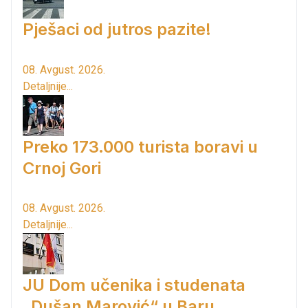
Pješaci od jutros pazite!
08. Avgust. 2026.
Detaljnije...
Preko 173.000 turista boravi u
Crnoj Gori
08. Avgust. 2026.
Detaljnije...
JU Dom učenika i studenata
„Dušan Marović“ u Baru