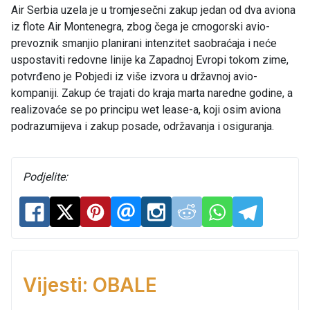
Air Serbia uzela je u tromjesečni zakup jedan od dva aviona
iz flote Air Montenegra, zbog čega je crnogorski avio-
prevoznik smanjio planirani intenzitet saobraćaja i neće
uspostaviti redovne linije ka Zapadnoj Evropi tokom zime,
potvrđeno je Pobjedi iz više izvora u državnoj avio-
kompaniji. Zakup će trajati do kraja marta naredne godine, a
realizovaće se po principu wet lease-a, koji osim aviona
podrazumijeva i zakup posade, održavanja i osiguranja.
Podjelite:
Vijesti: OBALE