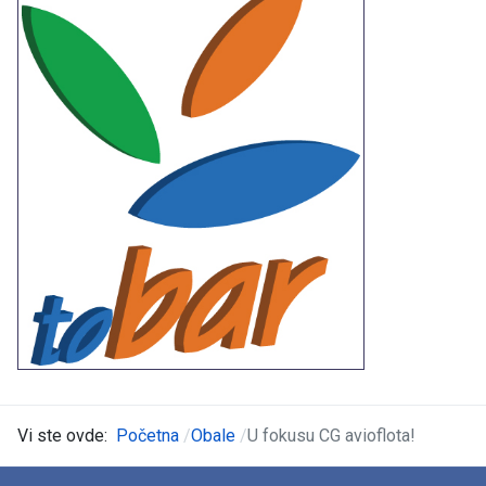
Vi ste ovde:
Početna
Obale
U fokusu CG avioflota!