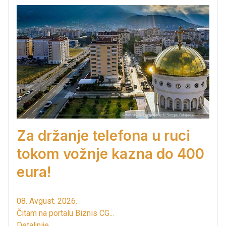
Za držanje telefona u ruci
tokom vožnje kazna do 400
eura!
08. Avgust. 2026.
Čitam na portalu Biznis CG...
Detaljnije...