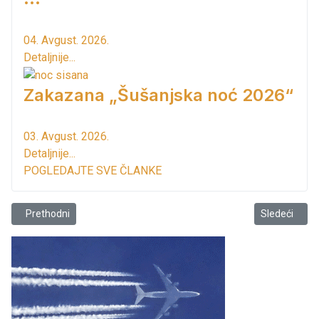
04. Avgust. 2026.
Detaljnije...
Zakazana „Šušanjska noć 2026“
03. Avgust. 2026.
Detaljnije...
POGLEDAJTE SVE ČLANKE
Prethodni članak: Mjesec vakufske masline 2019
Sledeći člana
Prethodni
Sledeći