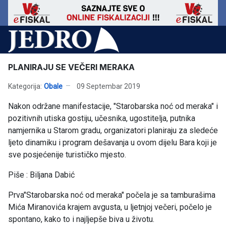
PLANIRAJU SE VEČERI MERAKA
Kategorija:
Obale
09 Septembar 2019
Nakon održane manifestacije, "Starobarska noć od meraka" i
pozitivnih utiska gostiju, učesnika, ugostitelja, putnika
namjernika u Starom gradu, organizatori planiraju za sledeće
ljeto dinamiku i program dešavanja u ovom dijelu Bara koji je
sve posjećenije turističko mjesto.
Piše : Biljana Dabić
Prva"Starobarska noć od meraka" počela je sa tamburašima
Mića Miranovića krajem avgusta, u ljetnjoj večeri, počelo je
spontano, kako to i najljepše biva u životu.