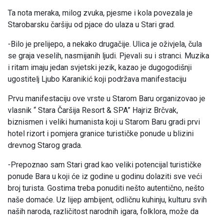
Ta nota meraka, milog zvuka, pjesme i kola povezala je
Starobarsku čaršiju od pjace do ulaza u Stari grad.
-Bilo je prelijepo, a nekako drugačije. Ulica je oživjela, čula
se graja veselih, nasmijanih ljudi. Pjevali su i stranci. Muzika
i ritam imaju jedan svjetski jezik, kazao je dugogodišnji
ugostitelj Ljubo Karanikić koji podržava manifestaciju
Prvu manifestaciju ove vrste u Starom Baru organizovao je
vlasnik “ Stara Čaršija Resort & SPA” Hajriz Brčvak,
biznismen i veliki humanista koji u Starom Baru gradi prvi
hotel rizort i pomjera granice turističke ponude u blizini
drevnog Starog grada.
-Prepoznao sam Stari grad kao veliki potencijal turističke
ponude Bara u koji će iz godine u godinu dolaziti sve veći
broj turista. Gostima treba ponuditi nešto autentično, nešto
naše domaće. Uz lijep ambijent, odličnu kuhinju, kulturu svih
naših naroda, različitost narodnih igara, folklora, može da