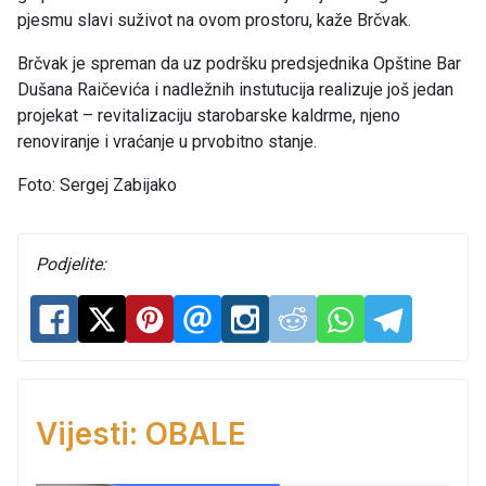
pjesmu slavi suživot na ovom prostoru, kaže Brčvak.
Brčvak je spreman da uz podršku predsjednika Opštine Bar
Dušana Raičevića i nadležnih instutucija realizuje još jedan
projekat – revitalizaciju starobarske kaldrme, njeno
renoviranje i vraćanje u prvobitno stanje.
Foto: Sergej Zabijako
Podjelite:
Vijesti: OBALE