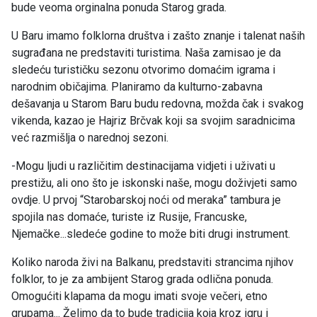
bude veoma orginalna ponuda Starog grada.
U Baru imamo folklorna društva i zašto znanje i talenat naših
sugrađana ne predstaviti turistima. Naša zamisao je da
sledeću turističku sezonu otvorimo domaćim igrama i
narodnim običajima. Planiramo da kulturno-zabavna
dešavanja u Starom Baru budu redovna, možda čak i svakog
vikenda, kazao je Hajriz Brčvak koji sa svojim saradnicima
već razmišlja o narednoj sezoni.
-Mogu ljudi u različitim destinacijama vidjeti i uživati u
prestižu, ali ono što je iskonski naše, mogu doživjeti samo
ovdje. U prvoj “Starobarskoj noći od meraka” tambura je
spojila nas domaće, turiste iz Rusije, Francuske,
Njemačke...sledeće godine to može biti drugi instrument.
Koliko naroda živi na Balkanu, predstaviti strancima njihov
folklor, to je za ambijent Starog grada odlična ponuda.
Omogućiti klapama da mogu imati svoje večeri, etno
grupama... Želimo da to bude tradicija koja kroz igru i