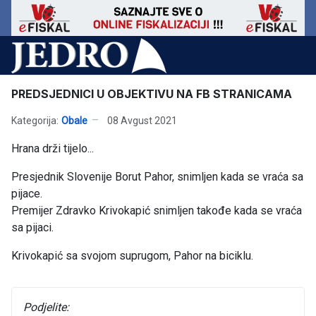
PREDSJEDNICI U OBJEKTIVU NA FB STRANICAMA
Kategorija:
Obale
08 Avgust 2021
Hrana drži tijelo...
Presjednik Slovenije Borut Pahor, snimljen kada se vraća sa
pijace.
Premijer Zdravko Krivokapić snimljen takođe kada se vraća
sa pijaci.
Krivokapić sa svojom suprugom, Pahor na biciklu.
Podjelite: