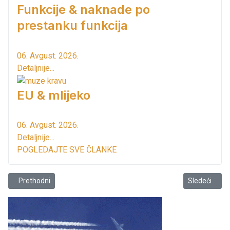
Funkcije & naknade po
prestanku funkcija
06. Avgust. 2026.
Detaljnije...
EU & mlijeko
06. Avgust. 2026.
Detaljnije...
POGLEDAJTE SVE ČLANKE
Prethodni članak: Po svemu sudeći biće ovo rekordna sezona u Bar
Sledeći člana
Prethodni
Sledeći