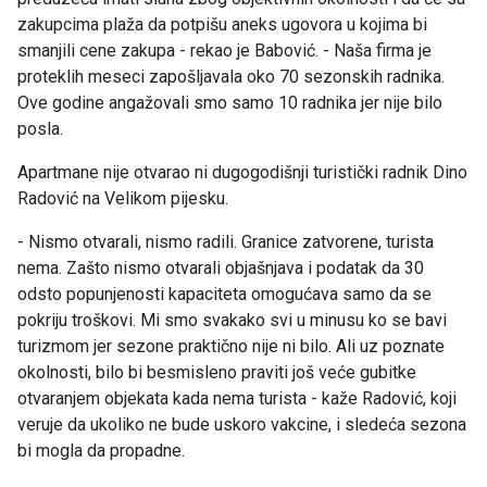
zakupcima plaža da potpišu aneks ugovora u kojima bi
smanjili cene zakupa - rekao je Babović. - Naša firma je
proteklih meseci zapošljavala oko 70 sezonskih radnika.
Ove godine angažovali smo samo 10 radnika jer nije bilo
posla.
Apartmane nije otvarao ni dugogodišnji turistički radnik Dino
Radović na Velikom pijesku.
- Nismo otvarali, nismo radili. Granice zatvorene, turista
nema. Zašto nismo otvarali objašnjava i podatak da 30
odsto popunjenosti kapaciteta omogućava samo da se
pokriju troškovi. Mi smo svakako svi u minusu ko se bavi
turizmom jer sezone praktično nije ni bilo. Ali uz poznate
okolnosti, bilo bi besmisleno praviti još veće gubitke
otvaranjem objekata kada nema turista - kaže Radović, koji
veruje da ukoliko ne bude uskoro vakcine, i sledeća sezona
bi mogla da propadne.