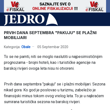
PRVIH DANA SEPTEMBRA "PAKUJU" SE PLAŽNI
MOBILIJARI
Kategorija:
Obale
05 Septembar 2020
To se ne pamti, niti se moglo naslutiti u najpesimističnijim
prognozama - brojni hoteli, kao i turističke agencije na
barskoj rivijeri ovoga leta nisu ni otvoreni.
Prvih dana septembra "pakuju" se i plažni mobilijari. Sezona
nikad gora. Ko god je poslovao u turizmu, zabeležio je
finansijski minus tokom ovog vrelog leta. To je u najkraćem
sumirana turistička sezona na barskoj rivijeri.