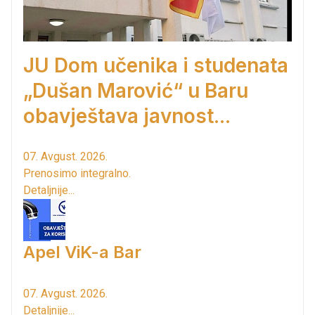
JU Dom učenika i studenata
„Dušan Marović“ u Baru
obavještava javnost...
07. Avgust. 2026.
Prenosimo integralno.
Detaljnije...
Apel ViK-a Bar
07. Avgust. 2026.
Detaljnije...