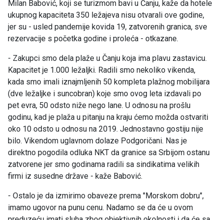
Milan Babović, koji se turizmom bavi u Čanju, kaže da hotele
ukupnog kapaciteta 350 ležajeva nisu otvarali ove godine,
jer su - usled pandemije kovida 19, zatvorenih granica, sve
rezervacije s početka godine i proleća - otkazane.
- Zakupci smo dela plaže u Čanju koja ima plavu zastavicu.
Kapacitet je 1.000 ležaljki. Radili smo nekoliko vikenda,
kada smo imali iznajmljenih 50 kompleta plažnog mobilijara
(dve ležaljke i suncobran) koje smo ovog leta izdavali po
pet evra, 50 odsto niže nego lane. U odnosu na prošlu
godinu, kad je plaža u pitanju na kraju ćemo možda ostvariti
oko 10 odsto u odnosu na 2019. Jednostavno gostiju nije
bilo. Vikendom uglavnom dolaze Podgoričani. Nas je
direktno pogodila odluka NKT da granice sa Srbijom ostanu
zatvorene jer smo godinama radili sa sindikatima velikih
firmi iz susedne države - kaže Babović.
- Ostalo je da izmirimo obaveze prema "Morskom dobru",
imamo ugovor na punu cenu. Nadamo se da će u ovom
preduzeću imati sluha zbog objektivnih okolnosti i da će sa