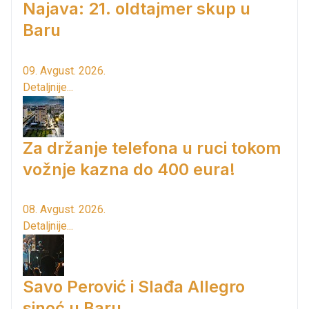
Najava: 21. oldtajmer skup u
Baru
09. Avgust. 2026.
Detaljnije...
Za držanje telefona u ruci tokom
vožnje kazna do 400 eura!
08. Avgust. 2026.
Detaljnije...
Savo Perović i Slađa Allegro
sinoć u Baru