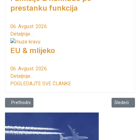
prestanku funkcija
06. Avgust. 2026.
Detaljnije...
EU & mlijeko
06. Avgust. 2026.
Detaljnije...
POGLEDAJTE SVE ČLANKE
Prethodni članak: Počeli radovi na spajanju Herceg Novog na Regio
Sledeći član
Prethodni
Sledeći