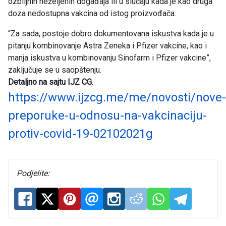
ozbiljnih neželjenih događaja ili u slučaju kada je kao druga
doza nedostupna vakcina od istog proizvođača.
“Za sada, postoje dobro dokumentovana iskustva kada je u
pitanju kombinovanje Astra Zeneka i Pfizer vakcine, kao i
manja iskustva u kombinovanju Sinofarm i Pfizer vakcine”,
zaključuje se u saopštenju.
Detaljno na sajtu IJZ CG.
https://www.ijzcg.me/me/novosti/nove-
preporuke-u-odnosu-na-vakcinaciju-
protiv-covid-19-02102021g
Podjelite: