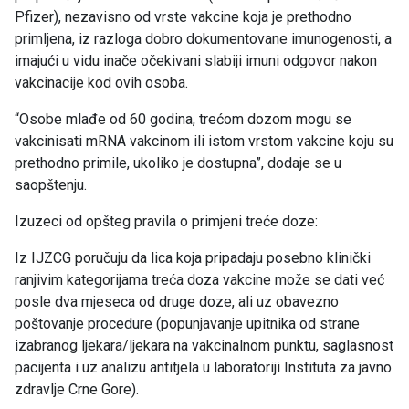
Pfizer), nezavisno od vrste vakcine koja je prethodno
primljena, iz razloga dobro dokumentovane imunogenosti, a
imajući u vidu inače očekivani slabiji imuni odgovor nakon
vakcinacije kod ovih osoba.
“Osobe mlađe od 60 godina, trećom dozom mogu se
vakcinisati mRNA vakcinom ili istom vrstom vakcine koju su
prethodno primile, ukoliko je dostupna”, dodaje se u
saopštenju.
Izuzeci od opšteg pravila o primjeni treće doze:
Iz IJZCG poručuju da lica koja pripadaju posebno klinički
ranjivim kategorijama treća doza vakcine može se dati već
posle dva mjeseca od druge doze, ali uz obavezno
poštovanje procedure (popunjavanje upitnika od strane
izabranog ljekara/ljekara na vakcinalnom punktu, saglasnost
pacijenta i uz analizu antitjela u laboratoriji Instituta za javno
zdravlje Crne Gore).