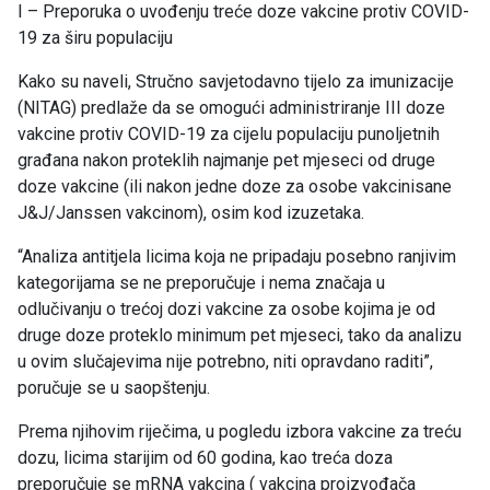
I – Preporuka o uvođenju treće doze vakcine protiv COVID-
19 za širu populaciju
Kako su naveli, Stručno savjetodavno tijelo za imunizacije
(NITAG) predlaže da se omogući administriranje III doze
vakcine protiv COVID-19 za cijelu populaciju punoljetnih
građana nakon proteklih najmanje pet mjeseci od druge
doze vakcine (ili nakon jedne doze za osobe vakcinisane
J&J/Janssen vakcinom), osim kod izuzetaka.
“Analiza antitjela licima koja ne pripadaju posebno ranjivim
kategorijama se ne preporučuje i nema značaja u
odlučivanju o trećoj dozi vakcine za osobe kojima je od
druge doze proteklo minimum pet mjeseci, tako da analizu
u ovim slučajevima nije potrebno, niti opravdano raditi”,
poručuje se u saopštenju.
Prema njihovim riječima, u pogledu izbora vakcine za treću
dozu, licima starijim od 60 godina, kao treća doza
preporučuje se mRNA vakcina ( vakcina proizvođača