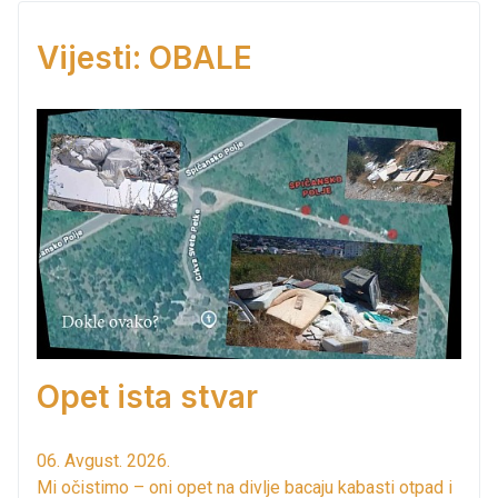
Vijesti: OBALE
Opet ista stvar
06. Avgust. 2026.
Mi očistimo – oni opet na divlje bacaju kabasti otpad i