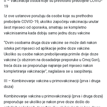
II – Vakcinacija osoba koje su prethodno preboljele COVID-
19
Iz ove ustanove poručuju da osobe koje su prethodno
preboljele COVID-19, ukoliko započinju vakcinaciju unutar
šest mjeseci od oporavka, smatraju se kompletno
vakcinisanima kada dobiju samo jednu dozu vakcine
“Ovim osobama druga doza vakcine se može dati nakon
isteka pet mjeseci od aplikacije jedne doze vakcine.
Ukoliko su osobe nakon prebolijevanja primile dvije doze
vakcine (s obzirom na dosadašnje preporuke u Crnoj Gori),
treća doza se preporučuje najranije pet mjeseci nakon
kompletiranja vakcinacije”, naglašava se u saopštenju.
III – Kombinovanje vakcina u primovakcinaciji (prva i druga
doza)
Kombinovanje vakcina u primovakcinaciji (prva i druga doza)
preporučuje se ukoliko je nakon prve doze došlo do