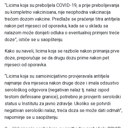
“Licima koja su preboljela COVID-19, a prije prebolijevanja
su kompletno vakcinisana, nije neophodna vakcinacija
trećom dozom vakcine. Predlaže se praćenje titra antitjela
nakon pet mjeseci od oporavka, kada se u skladu sa
nalazom može donijeti odluka o eventualnoj primjeni treće
doze”, ističe se u saopštenju.
Kako su naveli, licima koja se razbole nakon primanja prve
doze, preporučuje se da drugu dozu prime nakon pet
mjeseci od oporavka.
“Licima koja su samoinicijativno provjeravala antitjela
najmanje dva mjeseca nakon druge doze i imala odsustvo
serološkog odgovora (negativan nalaz tj. nalaz ispod
testom definisane granice), potrebno je provjeriti serološki
status u Institutu za javno zdravlje. Ukoliko se potvrdi
negativan serološki nalaz, treća doza se može dati odmah”,
napominje se u saopštenju.