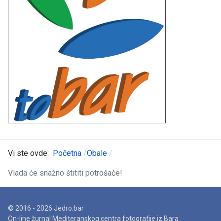
Vi ste ovde:
Početna
Obale
Vlada će snažno štititi potrošače!
© 2016 - 2026 Jedro.bar
On-line žurnal Mediteranskog centra fotografije iz Bara