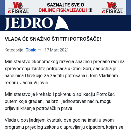
VLADA ĆE SNAŽNO ŠTITITI POTROŠAČE!
Kategorija:
Obale
17 Mart 2021
Ministarstvo ekonomskog razvoja snažno i predano radi na
sprovođenju zaštite potrošača u Crnoj Gori, saopštila je
načelnica Direkcije za zaštitu potrošača u tom Vladinom
resoru, Jasna Vujović.
Ministarstvo je kreiralo i pokrenulo aplikaciju Potrošač,
putem koje građani, na brz i jednostavan način, mogu
prijaviti kršenje potrošačkih prava.
Vlada u posljednjem kvartalu ove godine imati u svom
programu prijedlog zakona o upravljanju otpadom, kojim se