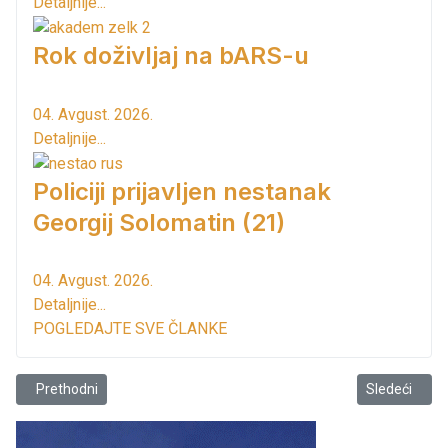
Detaljnije...
Rok doživljaj na bARS-u
04. Avgust. 2026.
Detaljnije...
Policiji prijavljen nestanak
Georgij Solomatin (21)
04. Avgust. 2026.
Detaljnije...
POGLEDAJTE SVE ČLANKE
Prethodni članak: TO Bar na sajmu turizma u Moskvi
Sledeći člana
Prethodni
Sledeći