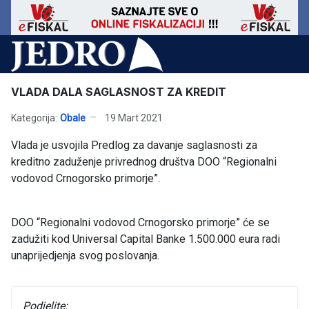
VLADA DALA SAGLASNOST ZA KREDIT
Kategorija:
Obale
19 Mart 2021
Vlada je usvojila Predlog za davanje saglasnosti za
kreditno zaduženje privrednog društva DOO “Regionalni
vodovod Crnogorsko primorje”.
DOO “Regionalni vodovod Crnogorsko primorje” će se
zadužiti kod Universal Capital Banke 1.500.000 eura radi
unaprijedjenja svog poslovanja.
Podjelite: