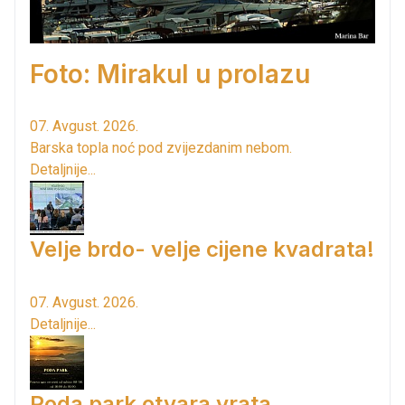
Foto: Mirakul u prolazu
07. Avgust. 2026.
Barska topla noć pod zvijezdanim nebom.
Detaljnije...
Velje brdo- velje cijene kvadrata!
07. Avgust. 2026.
Detaljnije...
Poda park otvara vrata...