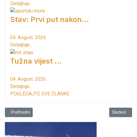
Detaljnije...
Stav: Prvi put nakon…
04. Avgust. 2026.
Detaljnije...
Tužna vijest ...
04. Avgust. 2026.
Detaljnije...
POGLEDAJTE SVE ČLANKE
Prethodni članak: Buba Knežević Tomić i Milica Maja Leković objavile.
Sledeći člana
Prethodni
Sledeći