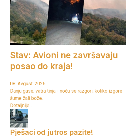
Stav: Avioni ne završavaju
posao do kraja!
08. Avgust. 2026.
Danju gase, vatra tinja - noću se razgori, koliko izgore
šume žali bože.
Detaljnije...
Pješaci od jutros pazite!