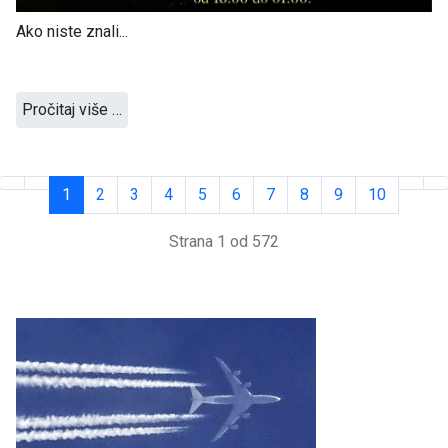
Ako niste znali...
Pročitaj više …
1
2
3
4
5
6
7
8
9
10
Strana 1 od 572