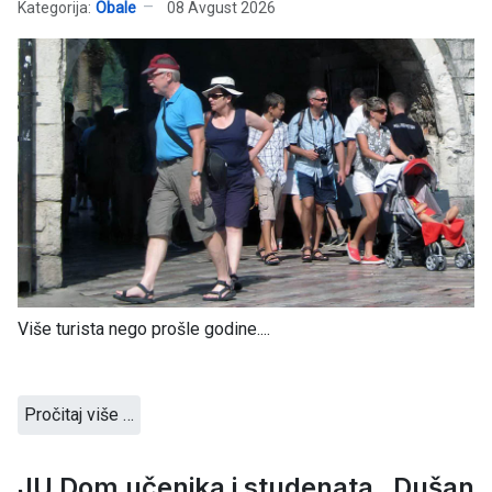
Kategorija:
Obale
08 Avgust 2026
Više turista nego prošle godine....
Pročitaj više …
JU Dom učenika i studenata „Dušan