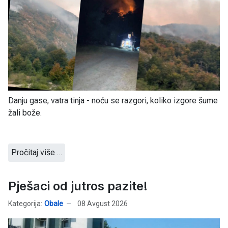
Danju gase, vatra tinja - noću se razgori, koliko izgore šume
žali bože.
Pročitaj više …
Pješaci od jutros pazite!
Kategorija:
Obale
08 Avgust 2026