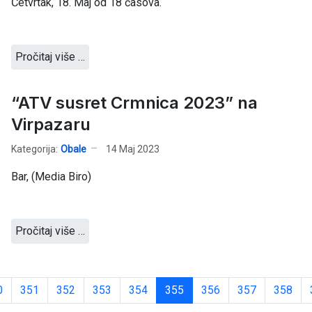
Četvrtak, 18. Maj od 18 časova.
Pročitaj više …
“ATV susret Crmnica 2023” na
Virpazaru
Kategorija:
Obale
14 Maj 2023
Bar, (Media Biro)
Pročitaj više …
0
351
352
353
354
355
356
357
358