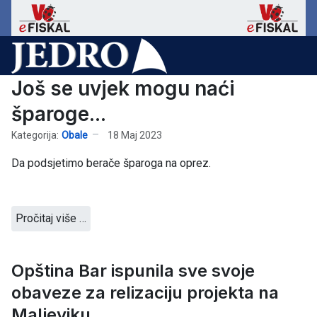
Još se uvjek mogu naći
šparoge...
Kategorija:
Obale
18 Maj 2023
Da podsjetimo berače šparoga na oprez.
Pročitaj više …
Opština Bar ispunila sve svoje
obaveze za relizaciju projekta na
Maljeviku