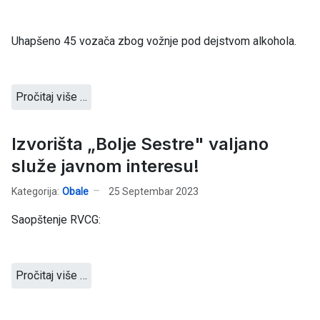
Uhapšeno 45 vozača zbog vožnje pod dejstvom alkohola.
Pročitaj više …
Izvorišta „Bolje Sestre" valjano
služe javnom interesu!
Kategorija:
Obale
25 Septembar 2023
Saopštenje RVCG:
Pročitaj više …