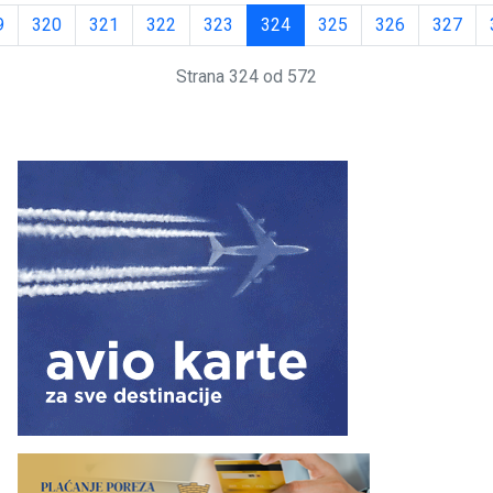
9
320
321
322
323
324
325
326
327
Strana 324 od 572