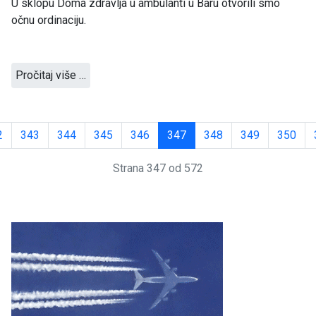
U sklopu Doma zdravlja u ambulanti u Baru otvorili smo
očnu ordinaciju.
Pročitaj više …
2
343
344
345
346
347
348
349
350
Strana 347 od 572