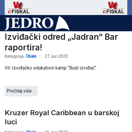
Izviđački odred „Jadran“ Bar
raportira!
Kategorija:
Obale
27 Jun 2023
VII Izviđačko edukativni kamp “Budi izviđač“.
Pročitaj više …
Kruzer Royal Caribbean u barskoj
luci