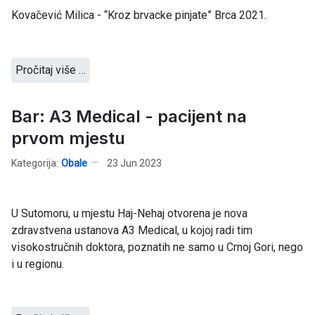
Kovačević Milica - “Kroz brvacke pinjate” Brca 2021.
Pročitaj više …
Bar: A3 Medical - pacijent na
prvom mjestu
Kategorija:
Obale
23 Jun 2023
U Sutomoru, u mjestu Haj-Nehaj otvorena je nova
zdravstvena ustanova A3 Medical, u kojoj radi tim
visokostručnih doktora, poznatih ne samo u Crnoj Gori, nego
i u regionu.