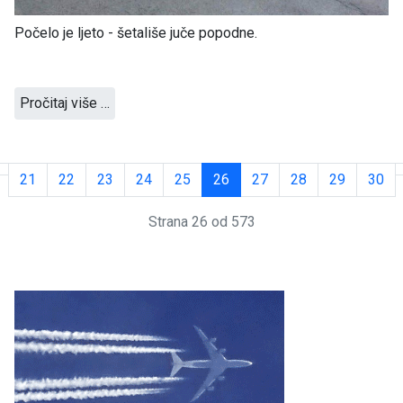
Počelo je ljeto - šetališe juče popodne.
Pročitaj više …
21
22
23
24
25
26
27
28
29
30
Strana 26 od 573