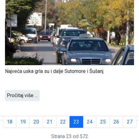
Najveća uska grla su i dalje Sutomore i Šušanj.
Pročitaj više …
18
19
20
21
22
23
24
25
26
27
Strana 23 od 572