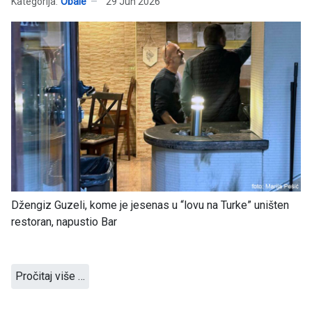
Kategorija:
Obale
29 Jun 2026
Džengiz Guzeli, kome je jesenas u “lovu na Turke” uništen
restoran, napustio Bar
Pročitaj više …