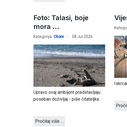
Foto: Talasi, boje
Vije
mora ...
Kategor
Kategorija:
Obale
08 Jul 2026
Iskrca
Upravo ovaj ambijent predstavljaju
poseban doživljaj - piše čitateljka.
Proči
Pročitaj više …