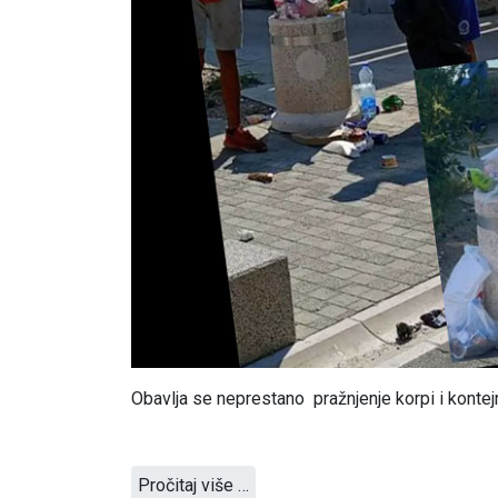
Obavlja se neprestano pražnjenje korpi i kontejn
Pročitaj više …