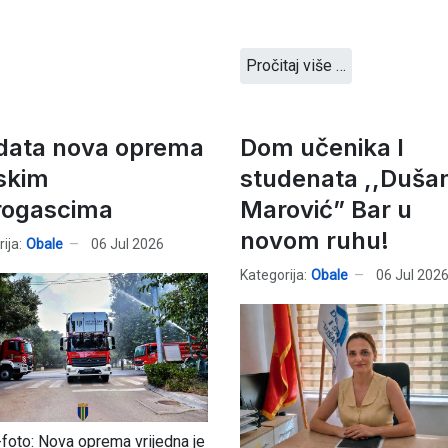
Pročitaj više …
data nova oprema
Dom učenika I
skim
studenata ,,Duša
rogascima
Marović” Bar u
novom ruhu!
ija:
Obale
06 Jul 2026
Kategorija:
Obale
06 Jul 202
foto: Nova oprema vrijedna je