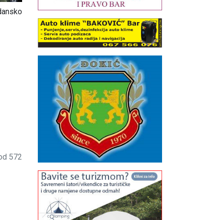
vdansko
 od 572