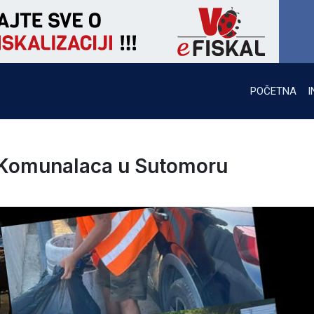
POČETNA
I
 Komunalaca u Sutomoru