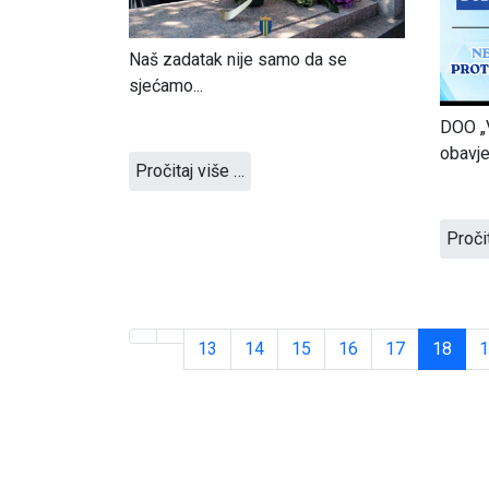
Naš zadatak nije samo da se
sjećamo...
DOO „V
obavje
Pročitaj više …
Proči
13
14
15
16
17
18
1