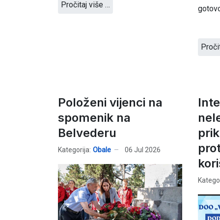
Pročitaj više …
gotovo
Proči
Položeni vijenci na
Int
spomenik na
nel
Belvederu
prik
pro
Kategorija:
Obale
06 Jul 2026
kor
Kategor