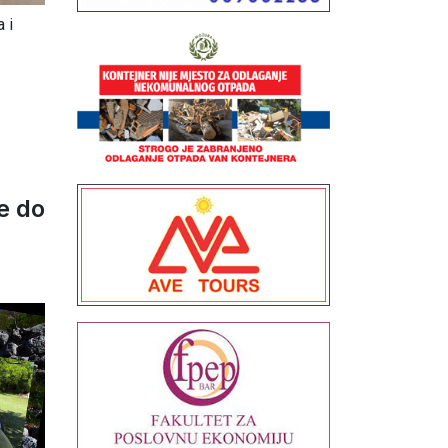
 i
e do
6