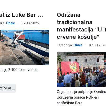
st iz Luke Bar ...
Održana
tradicionalna
ija:
Obale
07 Jul 2026
manifestacija “U 
crvene košulje”
Kategorija:
Obale
07 Jul 202
no je 2.100 tona iverice.
taj više …
Organizaciju potpisuje Opštine
Udruženja boraca NOR-a i
antifašista Bara