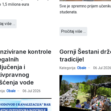
 1,5 miliona eura
Sve je spremno prijem učenika
studenata.
taj više …
Pročitaj više …
enzivirane kontrole
Gornji Šestani drž
egalnih
tradicije!
ljučenja i
Kategorija:
Obale
06 Jul 202
tivpravnog
išćenja vode
ija:
Obale
06 Jul 2026