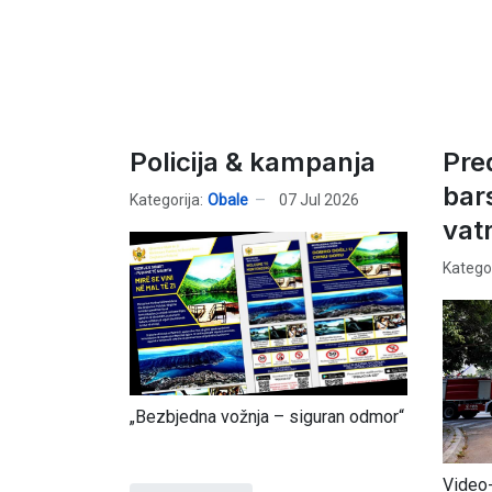
Policija & kampanja
Pre
bar
Kategorija:
Obale
07 Jul 2026
vat
Kategor
„Bezbjedna vožnja – siguran odmor“
Video-