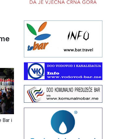
ime
6
 Bar i