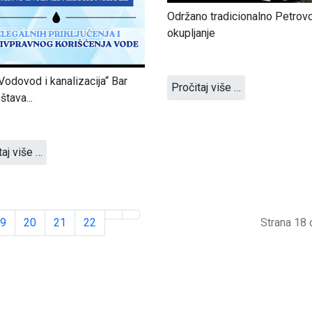
Održano tradicionalno Petro
okupljanje
odovod i kanalizacija“ Bar
Pročitaj više …
štava...
taj više …
9
20
21
22
Strana 18