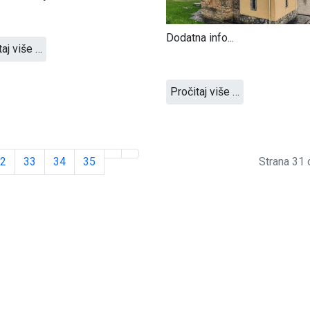
Dodatna info...
taj više …
Pročitaj više …
2
33
34
35
Strana 31