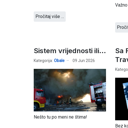
Važno j
Pročitaj više …
Proči
Sistem vrijednosti ili...
Sa 
Tra
Kategorija:
Obale
09 Jun 2026
Kategor
Nešto tu po meni ne štima!
Bez ko