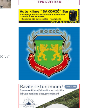
 od 571