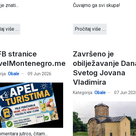
e znati...
Čuvajmo ga svi skupa!
taj više …
Pročitaj više …
FB stranice
Završeno je
velMontenegro.me
obilježavanje Dan
Svetog Jovana
ija:
Obale
09 Jun 2026
Vladimira
Kategorija:
Obale
07 Jun 202
mentara jutros, čitam...