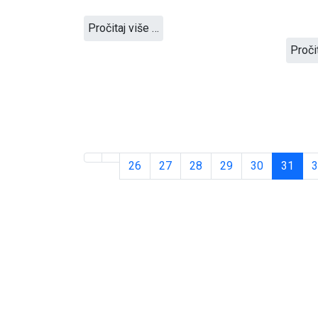
Pročitaj više …
Proči
26
27
28
29
30
31
3