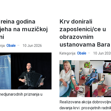
reina godina
Krv donirali
jeha na muzičkoj
zaposlenici/ce u
ni
obrazovnim
ustanovama Bara
ija:
Obale
10 Jun 2026
Kategorija:
Obale
10 Jun 202
edjunarodnih priznanja u
Realizovana akcija dobrovolj
davanja krvi prosvjetnih radni