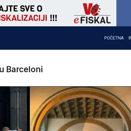
POČETNA
I
u Barceloni