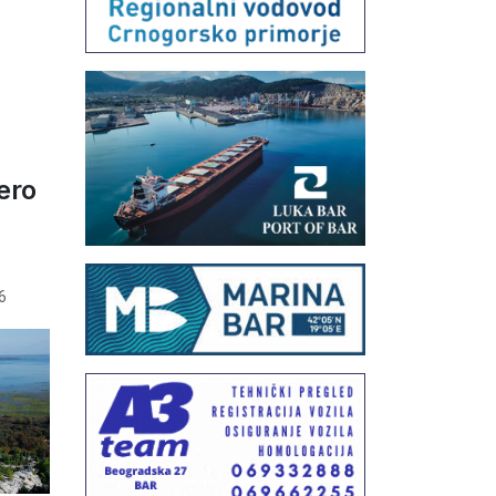
ero
6