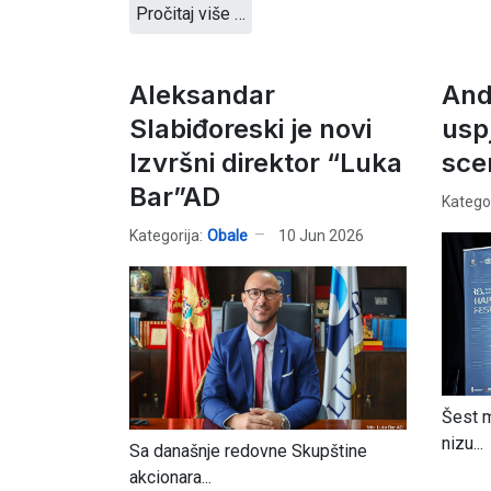
Pročitaj više …
Aleksandar
And
Slabiđoreski je novi
usp
Izvršni direktor “Luka
sce
Bar”AD
Kategor
Kategorija:
Obale
10 Jun 2026
Šest m
nizu...
Sa današnje redovne Skupštine
akcionara...