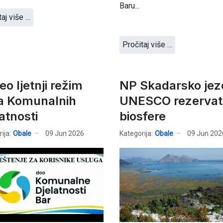
Baru...
taj više …
Pročitaj više …
o ljetnji režim
NP Skadarsko jez
a Komunalnih
UNESCO rezervat
atnosti
biosfere
ija:
Obale
09 Jun 2026
Kategorija:
Obale
09 Jun 202