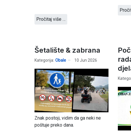
Proči
Pročitaj više …
Šetalište & zabrana
Poče
rad
Kategorija:
Obale
10 Jun 2026
djel
Kategor
Znak postoji, vidim da ga neki ne
poštuje preko dana.