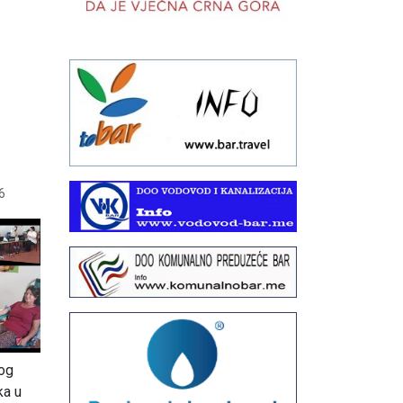
6
nog
ka u