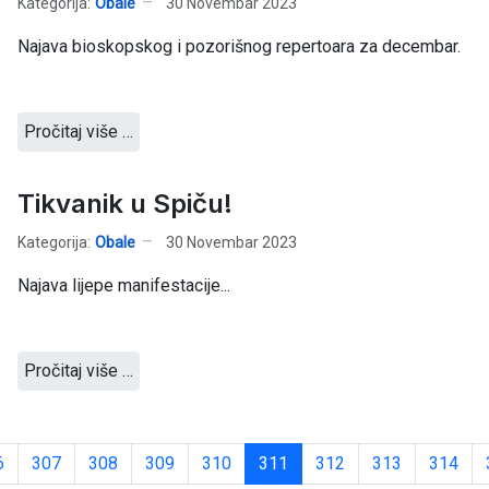
Kategorija:
Obale
30 Novembar 2023
Najava bioskopskog i pozorišnog repertoara za decembar.
Pročitaj više …
Tikvanik u Spiču!
Kategorija:
Obale
30 Novembar 2023
Najava lijepe manifestacije...
Pročitaj više …
6
307
308
309
310
311
312
313
314