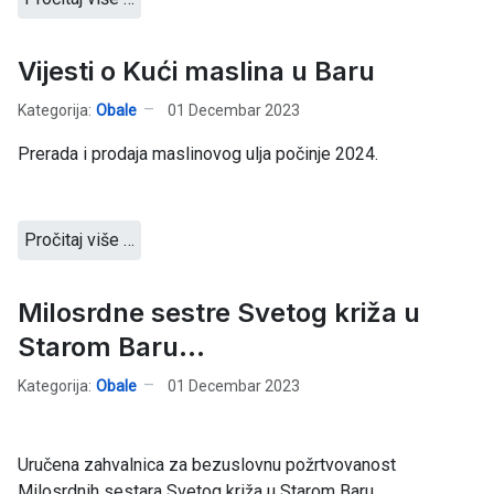
Vijesti o Kući maslina u Baru
Kategorija:
Obale
01 Decembar 2023
Prerada i prodaja maslinovog ulja počinje 2024.
Pročitaj više …
Milosrdne sestre Svetog križa u
Starom Baru...
Kategorija:
Obale
01 Decembar 2023
Uručena zahvalnica za bezuslovnu požrtvovanost
Milosrdnih sestara Svetog križa u Starom Baru.