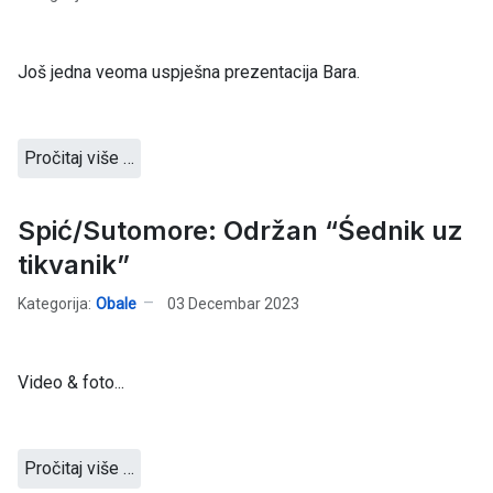
Još jedna veoma uspješna prezentacija Bara.
Pročitaj više …
Spić/Sutomore: Održan “Śednik uz
tikvanik”
Kategorija:
Obale
03 Decembar 2023
Video & foto...
Pročitaj više …