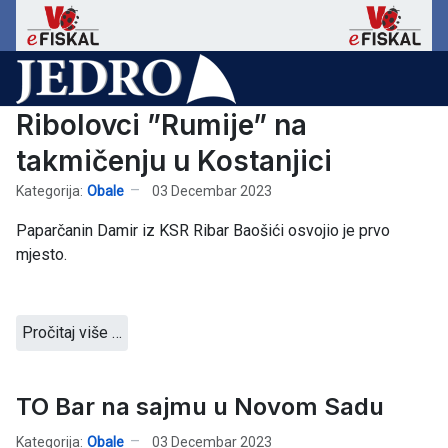
Ribolovci ”Rumije” na
takmičenju u Kostanjici
Kategorija:
Obale
03 Decembar 2023
Paparčanin Damir iz KSR Ribar Baošići osvojio je prvo
mjesto.
Pročitaj više …
TO Bar na sajmu u Novom Sadu
Kategorija:
Obale
03 Decembar 2023