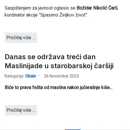
Saopštenjem za javnost oglasio se
Božidar Nikolić Čarli
,
kordinator akcije “Spasimo Željkov život”.
Pročitaj više …
Danas se održava treći dan
Maslinijade u starobarskoj čaršiji
Kategorija:
Obale
26 Novembar 2023
Biće to prava fešta od maslina nakon jučerašnje kiše...
Pročitaj više …