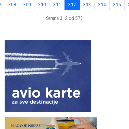
7
308
309
310
311
312
313
314
315
Strana 312 od 573