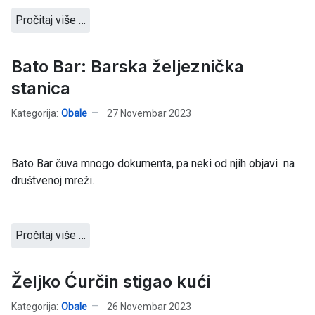
Pročitaj više …
Bato Bar: Barska željeznička
stanica
Kategorija:
Obale
27 Novembar 2023
Bato Bar čuva mnogo dokumenta, pa neki od njih objavi na
društvenoj mreži.
Pročitaj više …
Željko Ćurčin stigao kući
Kategorija:
Obale
26 Novembar 2023