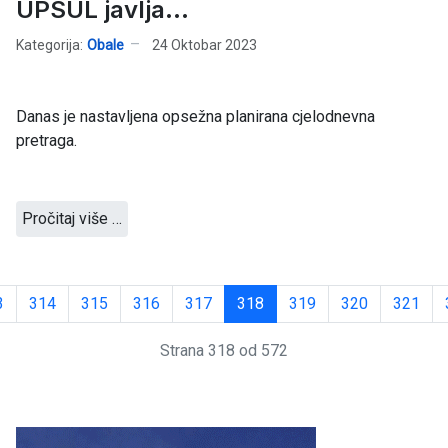
UPSUL javlja...
Kategorija:
Obale
24 Oktobar 2023
Danas je nastavljena opsežna planirana cjelodnevna
pretraga.
Pročitaj više …
3
314
315
316
317
318
319
320
321
Strana 318 od 572