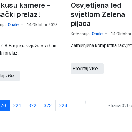
okusu kamere -
Osvjetljena led
šački prelaz!
svjetlom Zelena
pijaca
ija:
Obale
14 Oktobar 2023
Kategorija:
Obale
14 Oktobar
Zamjenjena kompletna rasvjeta
 CB Bar juče svježe ofarban
ki prelaz.
Pročitaj više …
taj više …
320
321
322
323
324
Strana 320 