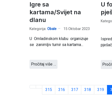
Igre sa
U f
kartama/Svijet na
pje
dlanu
Kategor
Kategorija:
Obale
15 Oktobar 2023
U Omladinskom klubu organizuje
Ispred
se zanimljiv turnir sa kartama...
pješač
Pročitaj više …
Proči
315
316
317
318
319