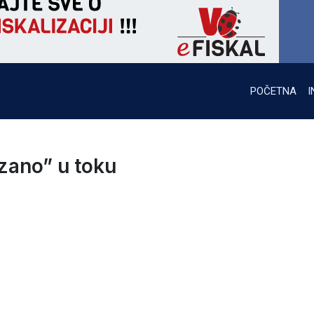
POČETNA
I
zano” u toku