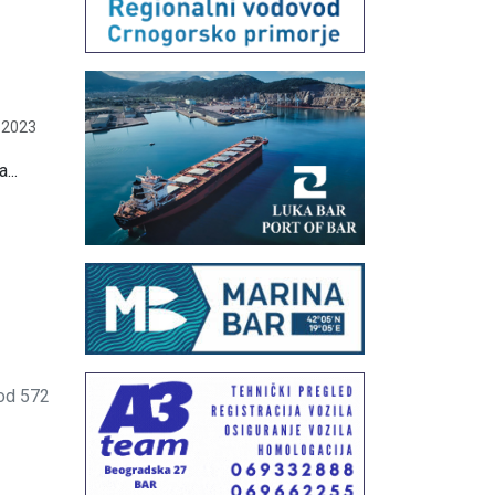
 2023
...
od 572