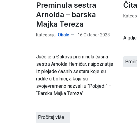
Preminula sestra
Čita
Arnolda – barska
Kategor
Majka Tereza
Kategorija:
Obale
16 Oktobar 2023
A gdje
Juče je u Đakovu preminula časna
Proči
sestra Arnolda Hemičar, najpoznatija
iz plejade časnih sestara koje su
radile u bolnici, a koju su
svojevremeno nazvali u “Pobjedi” –
“Barska Majka Tereza”.
Pročitaj više …