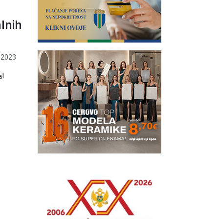
lnih
 2023
a!