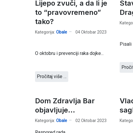
Lijepo zvuči, a da li je
Sta
to “pravovremeno”
Dra
tako?
Kategor
Kategorija:
Obale
04 Oktobar 2023
Pisali
O oktobru i prevenciji raka dojke...
Proči
Pročitaj više …
Dom Zdravlja Bar
Vla
objavljuje...
sag
Kategorija:
Obale
02 Oktobar 2023
Kategor
Raspored rada