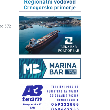
od 572