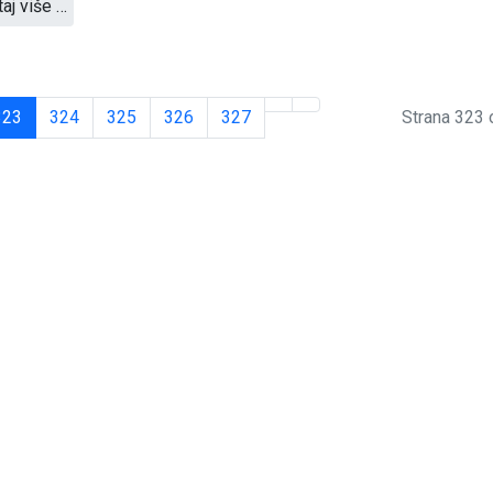
taj više …
323
324
325
326
327
Strana 323 