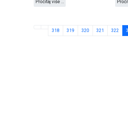
Pročitaj više …
Proči
318
319
320
321
322