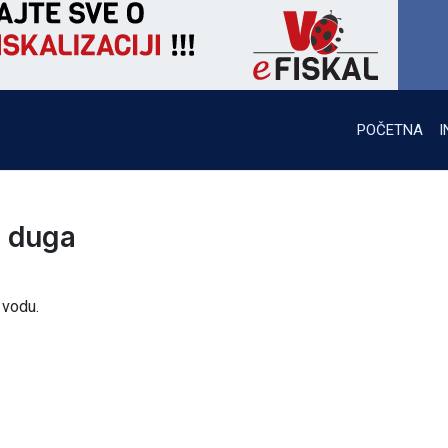
POČETNA
I
e duga
 vodu.