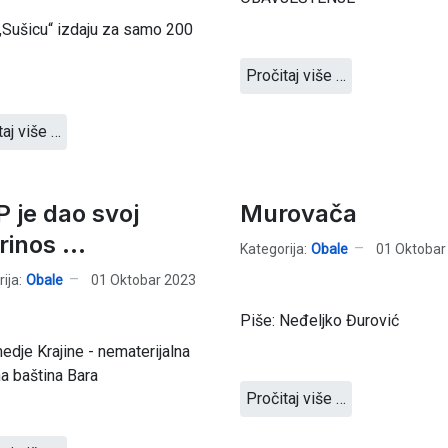
„Sušicu“ izdaju za samo 200
Pročitaj više …
taj više …
 je dao svoj
Murovača
inos ...
Kategorija:
Obale
01 Oktobar
ija:
Obale
01 Oktobar 2023
Piše: Neđeljko Đurović
dje Krajine - nematerijalna
na baština Bara
Pročitaj više …