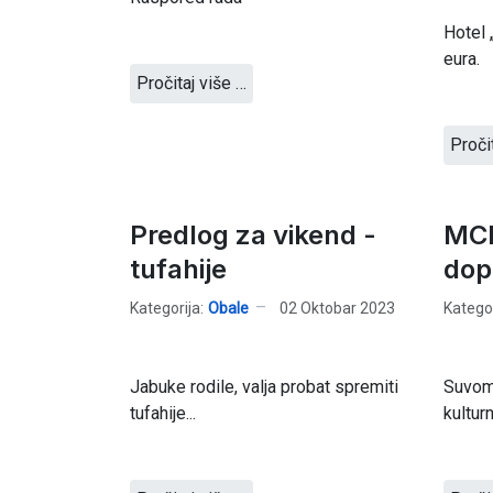
Hotel 
eura.
Pročitaj više …
Proči
Predlog za vikend -
MCP
tufahije
dopr
Kategorija:
Obale
02 Oktobar 2023
Kategor
Jabuke rodile, valja probat spremiti
Suvome
tufahije...
kultur