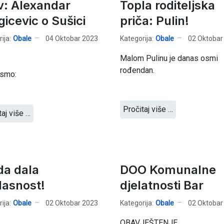
v: Alexandar
Topla roditeljska
gicevic o Sušici
priča: Pulin!
ija:
Obale
04 Oktobar 2023
Kategorija:
Obale
02 Oktobar
Malom Pulinu je danas osmi
rođendan.
 smo:
Pročitaj više …
taj više …
da dala
DOO Komunalne
lasnost!
djelatnosti Bar
ija:
Obale
02 Oktobar 2023
Kategorija:
Obale
02 Oktobar
OBAVJEŠTENJE