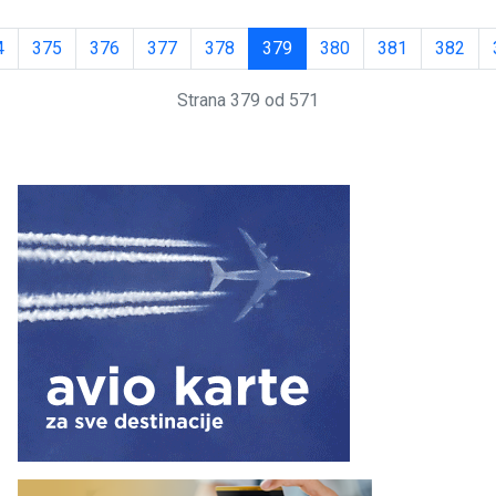
4
375
376
377
378
379
380
381
382
Strana 379 od 571