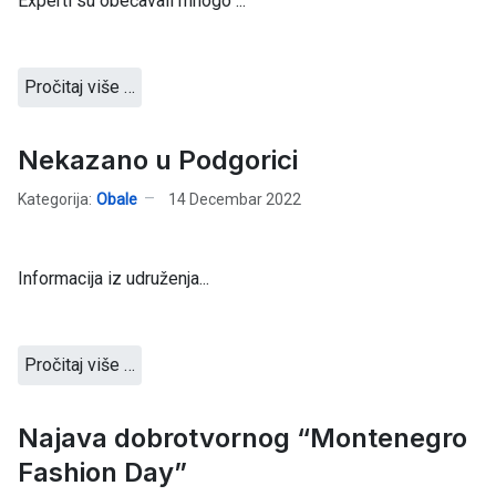
Experti su obećavali mnogo ...
Pročitaj više …
Nekazano u Podgorici
Kategorija:
Obale
14 Decembar 2022
Informacija iz udruženja...
Pročitaj više …
Najava dobrotvornog “Montenegro
Fashion Day”