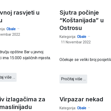
vnoj rasvjeti u
Sjutra počinje
u
“Koštanijada” u
Ostrosu
ija:
Obale
vembar 2022
Kategorija:
Obale
11 Novembar 2022
ručju opštine Bar u javnoj
ti ima 15.000 sijaličnih mjesta.
Očekuje se veliki broj posjetila
taj više …
Pročitaj više …
iv izlagačima za
Virpazar nekad
maslinijadu
Kategorija:
Obale