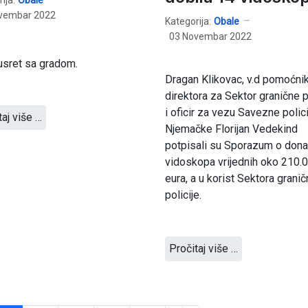
vembar 2022
Kategorija:
Obale
03 Novembar 2022
usret sa gradom.
Dragan Klikovac, v.d pomoćni
direktora za Sektor granične p
i oficir za vezu Savezne polici
taj više …
Njemačke Florijan Vedekind
potpisali su Sporazum o donac
vidoskopa vrijednih oko 210.
eura, a u korist Sektora grani
policije.
Pročitaj više …