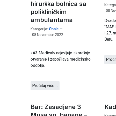
hirurška bolnica sa
Kategor
polikliničkim
08 No
ambulantama
Dvades
"MASL
Kategorija:
Obale
i 27. 
08 Novembar 2022
Baru.
«A3 Medical» najavljuje skorašnje
otvaranje i zapošljava medicinsko
Proči
osoblje.
Pročitaj više …
Bar: Zasadjene 3
Kad
Musa sp. banane –
Kategor