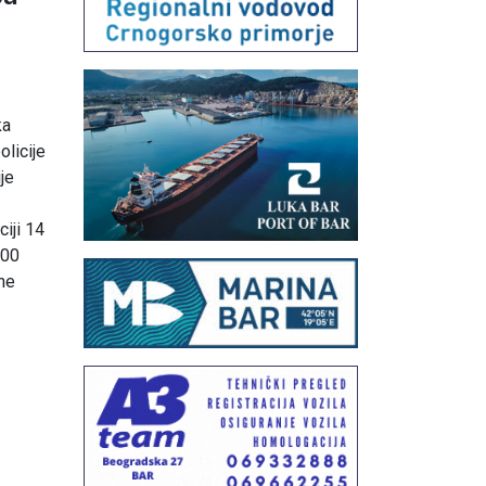
ka
olicije
je
iji 14
000
čne