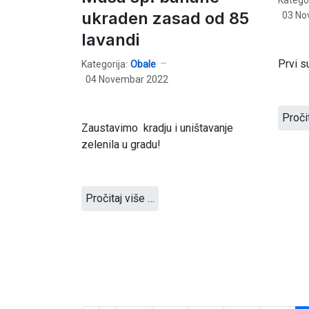
ukraden zasad od 85
03 No
lavandi
Prvi s
Kategorija:
Obale
04 Novembar 2022
Proči
Zaustavimo kradju i uništavanje
zelenila u gradu!
Pročitaj više …