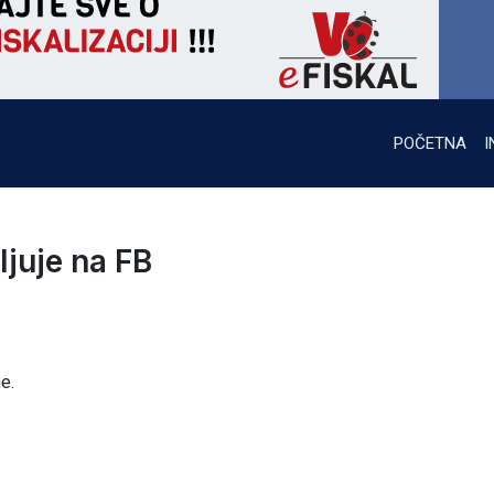
POČETNA
I
ljuje na FB
e.