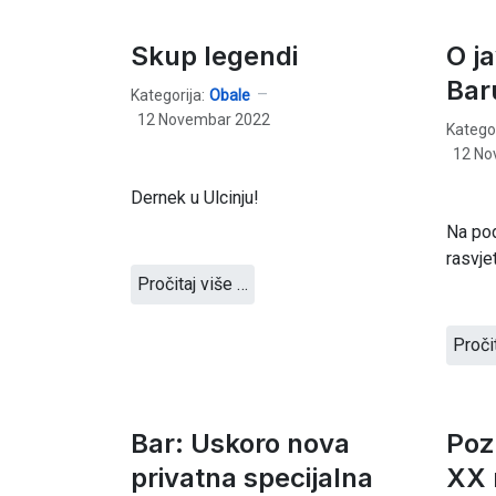
Skup legendi
O ja
Bar
Kategorija:
Obale
12 Novembar 2022
Kategor
12 No
Dernek u Ulcinju!
Na pod
rasvje
Pročitaj više …
Proči
Bar: Uskoro nova
Poz
privatna specijalna
XX 