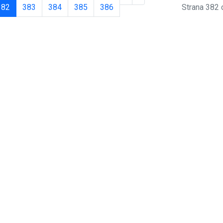
382
383
384
385
386
Strana 382 