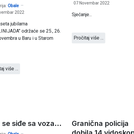
07 Novembar 2022
ija:
Obale
vembar 2022
Sjećanje...
eta jubilarna
INIJADA" održaće se 25., 26.
Pročitaj više …
novembra u Baru i u Starom
taj više …
 se siđe sa voza...
Granična policija
dobila 14 vidosko
ija:
Obale