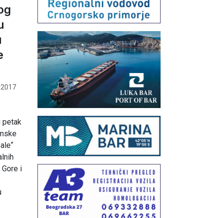
og
u
u
e
 2017
u petak
amske
ale“
lnih
 Gore i
u