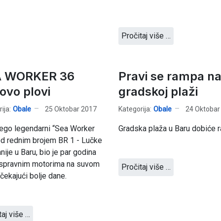
Pročitaj više …
A WORKER 36
Pravi se rampa n
ovo plovi
gradskoj plaži
ija:
Obale
25 Oktobar 2017
Kategorija:
Obale
24 Oktobar
ego legendarni “Sea Worker
Gradska plaža u Baru dobiće 
d rednim brojem BR 1 - Lučke
nije u Baru, bio je par godina
ispravnim motorima na suvom
Pročitaj više …
 čekajući bolje dane.
taj više …