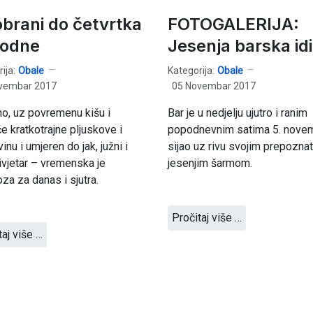
obrani do četvrtka
FOTOGALERIJA:
odne
Jesenja barska idi
ija:
Obale
Kategorija:
Obale
vembar 2017
05 Novembar 2017
o, uz povremenu kišu i
Bar je u nedjelju ujutro i ranim
 kratkotrajne pljuskove i
popodnevnim satima 5. nove
inu i umjeren do jak, južni i
sijao uz rivu svojim prepoznat
ivjetar – vremenska je
jesenjim šarmom.
za za danas i sjutra.
Pročitaj više …
taj više …