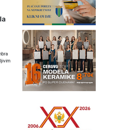
la
mbra
ljivim