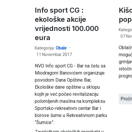
Info sport CG :
Kiš
ekološke akcije
pop
vrijednosti 100.000
Kategor
eura
07 No
Oblačn
Kategorija:
Obale
moguće
11 Novembar 2017
grmljav
NVO Info sport CG - Bar na čelu sa
istočn
Miodragom Banovićem organizuje
progno
povodom Dana Opštine Bar,
Ekološke dane opštine u sklopu
kojih je već počeo revitalizaciju
Proči
polomljenih maslina na kompleksu
Sportsko-rekreativni centar Bar i
borove šume u Rekreativnom parku
“Šumice”.
Završetkom ekoloških projekata u