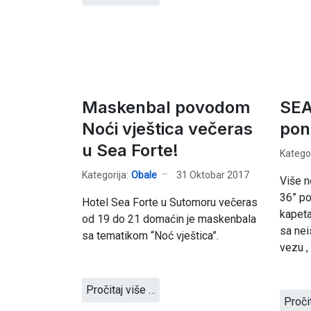
Maskenbal povodom
SE
Noći vještica večeras
pon
u Sea Forte!
Kategor
Kategorija:
Obale
31 Oktobar 2017
Više n
36” po
Hotel Sea Forte u Sutomoru večeras
kapeta
od 19 do 21 domaćin je maskenbala
sa ne
sa tematikom “Noć vještica”.
vezu ,
Pročitaj više …
Proči