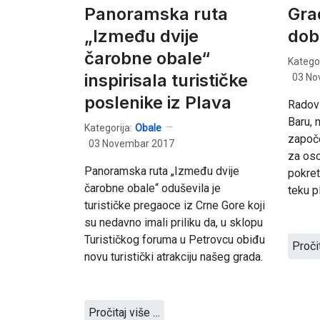
Panoramska ruta
Gra
„Između dvije
dob
čarobne obale“
Kategor
inspirisala turističke
03 No
poslenike iz Plava
Radovi
Baru, 
Kategorija:
Obale
započe
03 Novembar 2017
za os
Panoramska ruta „Između dvije
pokret
čarobne obale“ oduševila je
teku p
turističke pregaoce iz Crne Gore koji
su nedavno imali priliku da, u sklopu
Turističkog foruma u Petrovcu obiđu
Proči
novu turistički atrakciju našeg grada.
Pročitaj više …