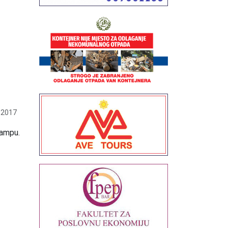
a
 2017
rampu.