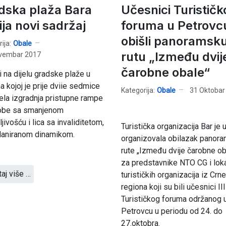
dska plaža Bara
Učesnici Turističk
ija novi sadržaj
foruma u Petrovc
obišli panoramsk
ija:
Obale
rutu „Između dvij
vembar 2017
čarobne obale“
 na dijelu gradske plaže u
na kojoj je prije dviie sedmice
Kategorija:
Obale
31 Oktobar
la izgradnja pristupne rampe
obe sa smanjenom
ljivošću i lica sa invaliditetom,
Turistička organizacija Bar je 
laniranom dinamikom.
organizovala obilazak panor
rute „Između dvije čarobne ob
za predstavnike NTO CG i loka
taj više …
turističkih organizacija iz Crne
regiona koji su bili učesnici III
Turističkog foruma održanog 
Petrovcu u periodu od 24. do
27.oktobra.