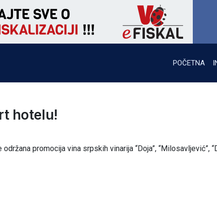
POČETNA
I
t hotelu!
 održana promocija vina srpskih vinarija “Doja”, “Milosavljević”, “