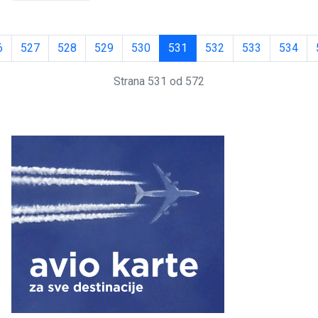
6
527
528
529
530
531
532
533
534
Strana 531 od 572