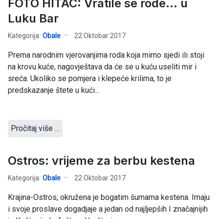
FOTO HITAC: Vratile se rode... u
Luku Bar
Kategorija:
Obale
22 Oktobar 2017
Prema narodnim vjerovanjima roda koja mirno sjedi ili stoji
na krovu kuće, nagovještava da će se u kuću useliti mir i
sreća. Ukoliko se pomjera i klepeće krilima, to je
predskazanje štete u kući...
Pročitaj više …
Ostros: vrijeme za berbu kestena
Kategorija:
Obale
22 Oktobar 2017
Krajina-Ostros, okružena je bogatim šumama kestena. Imaju
i svoje proslave dogadjaje a jedan od najljepših I značajnijih