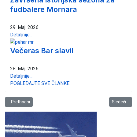
fudbalere Mornara
29. Maj. 2026.
Detaljnije...
Večeras Bar slavi!
28. Maj. 2026.
Detaljnije...
POGLEDAJTE SVE ČLANKE
Prethodni članak: Bar: Oproštaj Nikole Vučevića od reprezentacije
Sledeći član
Prethodni
Sledeći