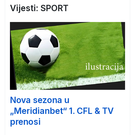
Vijesti: SPORT
Nova sezona u
„Meridianbet“ 1. CFL & TV
prenosi