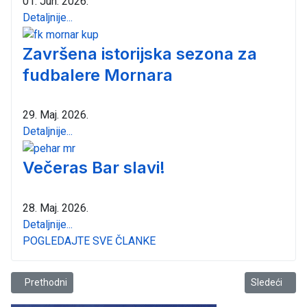
01. Jun. 2026.
Detaljnije...
Završena istorijska sezona za
fudbalere Mornara
29. Maj. 2026.
Detaljnije...
Večeras Bar slavi!
28. Maj. 2026.
Detaljnije...
POGLEDAJTE SVE ČLANKE
Prethodni članak: U toku su pripreme za U16 Balkansko prvenstvo
Sledeći član
Prethodni
Sledeći