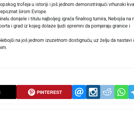
og trofeja u istoriji i još jednom demonstrirajući vrhunski kval
prepoznat širom Evrope.
u donijele i titulu najboljeg igrača finalnog turnira, Nebojša na n
rta i grad iz kojeg dolaze ljudi spremni da pomjeraju granice i
ebojši na još jednom izuzetnom dostignuću, uz želju da nastavi 
nim.
R
PINTEREST