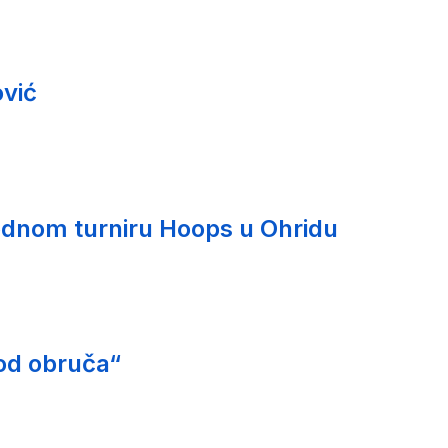
vić
nom turniru Hoops u Ohridu
od obruča“