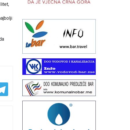
itet,
ajbolji
da