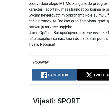
predvodeći ekipu MT Melzungena do prvog evropsk
karakter i sportsku maestralnost po kojima je 
Svojim nevjerovatnim odbranama koje su mu u final
način promoviše Bar kao grad šampiona, grad spo
ostvaruju najveće uspjehe.
U ime Opštine Bar upućujemo iskrene čestitke N
niže uspjehe i da nas, kao i do sada, čini ponos
Hvala, Nebojša!
Podjelite:
FACEBOOK
TWITTE
Vijesti: SPORT