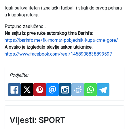
Igali su kvalitetan i znalački fudbal i stigli do prvog pehara
u klupskoj istoriji.
Potpuno zasluženo...
Na sajtu iz prve ruke autorskog tima Barinfa:
https://barinfo.me/fk-mornar-pobjednik-kupa-crne-gore/
A ovako je izgledalo slavlje ankon utakmice:
https://www.facebook.com/reel/1458908838893597
Podjelite:
Vijesti: SPORT