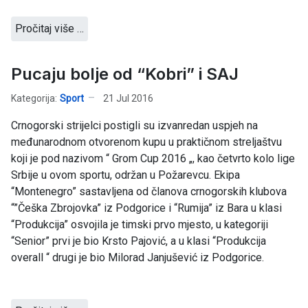
Pročitaj više …
Pucaju bolje od “Kobri” i SAJ
Kategorija:
Sport
21 Jul 2016
Crnogorski strijelci postigli su izvanredan uspjeh na
međunarodnom otvorenom kupu u praktičnom streljaštvu
koji je pod nazivom “ Grom Cup 2016 „, kao četvrto kolo lige
Srbije u ovom sportu, održan u Požarevcu. Ekipa
“Montenegro” sastavljena od članova crnogorskih klubova
“”Češka Zbrojovka” iz Podgorice i “Rumija” iz Bara u klasi
“Produkcija” osvojila je timski prvo mjesto, u kategoriji
“Senior” prvi je bio Krsto Pajović, a u klasi “Produkcija
overall “ drugi je bio Milorad Janjušević iz Podgorice.