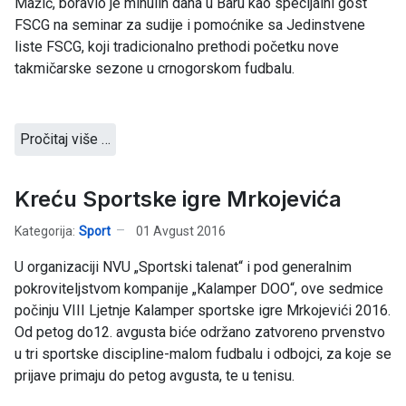
Mažić, boravio je minulih dana u Baru kao specijalni gost
FSCG na seminar za sudije i pomoćnike sa Jedinstvene
liste FSCG, koji tradicionalno prethodi početku nove
takmičarske sezone u crnogorskom fudbalu.
Pročitaj više …
Kreću Sportske igre Mrkojevića
Kategorija:
Sport
01 Avgust 2016
U organizaciji NVU „Sportski talenat“ i pod generalnim
pokroviteljstvom kompanije „Kalamper DOO“, ove sedmice
počinju VIII Ljetnje Kalamper sportske igre Mrkojevići 2016.
Od petog do12. avgusta biće održano zatvoreno prvenstvo
u tri sportske discipline-malom fudbalu i odbojci, za koje se
prijave primaju do petog avgusta, te u tenisu.