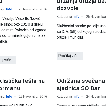
u
držanja oružja be
dozvole
ija:
Info
26 Novembar 2016
Kategorija:
Info
26 Novembar
n Vasilije Vaso Bošković
 je sinoć oko 23:30 u dijelu
Službenici barske policije uha
Vladimira Rolovića od zgrade
su D. A. (68) od kojeg su oduz
je do terminala gdje se nalazi
oružje i municiju.
fića.
Pročitaj više …
taj više …
klistička fešta na
Održana svečana
ormanu
sjednica SO Bar
ija:
Info
25 Novembar 2016
Kategorija:
Info
24 Novembar
torman" i "URB Bar"
Centralni program obilježavan