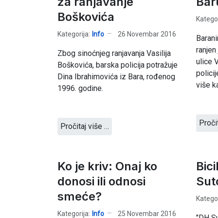
za ranjavanje
Bar
Boškovića
Kategor
Kategorija:
Info
26 Novembar 2016
Barani
ranjen
Zbog sinoćnjeg ranjavanja Vasilija
ulice 
Boškovića, barska policija potražuje
polici
Dina Ibrahimovića iz Bara, rođenog
više ka
1996. godine.
Proči
Pročitaj više …
Ko je kriv: Onaj ko
Bici
donosi ili odnosi
Sut
smeće?
Kategor
Kategorija:
Info
25 Novembar 2016
"DH Su