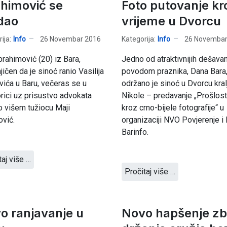
ahimović se
Foto putovanje kr
dao
vrijeme u Dvorcu
ija:
Info
26 Novembar 2016
Kategorija:
Info
26 Novembar
brahimović (20) iz Bara,
Jedno od atraktivnijih dešavan
ičen da je sinoć ranio Vasilija
povodom praznika, Dana Bara
ića u Baru, večeras se u
održano je sinoć u Dvorcu kral
ici uz prisustvo advokata
Nikole – predavanje „Prošlost
io višem tužiocu Maji
kroz crno-bijele fotografije“ u
vić.
organizaciji NVO Povjerenje 
Barinfo.
taj više …
Pročitaj više …
o ranjavanje u
Novo hapšenje z