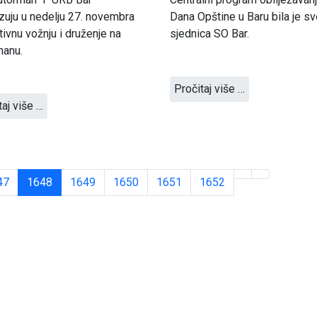
zuju u nedelju 27. novembra
Dana Opštine u Baru bila je s
tivnu vožnju i druženje na
sjednica SO Bar.
manu.
Pročitaj više …
taj više …
47
1648
1649
1650
1651
1652