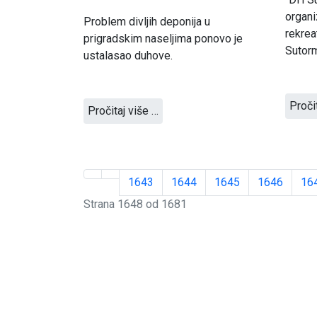
organi
Problem divljih deponija u
rekrea
prigradskim naseljima ponovo je
Sutor
ustalasao duhove.
Proči
Pročitaj više …
1643
1644
1645
1646
16
Strana 1648 od 1681