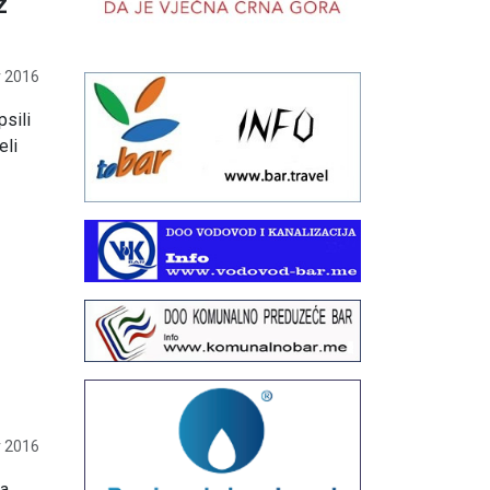
z
 2016
psili
eli
 2016
ja