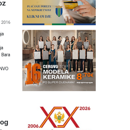
oz
 2016
ja
,
ja
 Bara
i NVO
bog