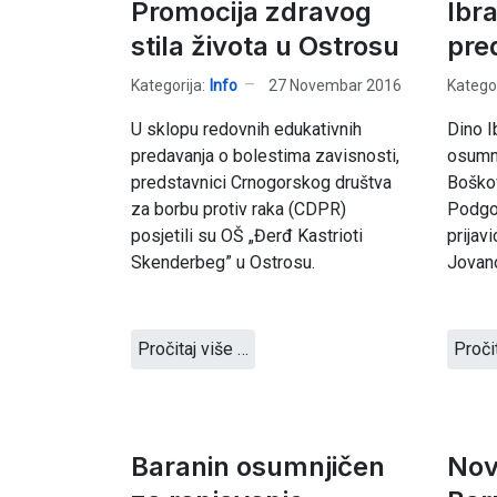
Promocija zdravog
Ibr
stila života u Ostrosu
pre
Kategorija:
Info
27 Novembar 2016
Kategor
U sklopu redovnih edukativnih
Dino I
predavanja o bolestima zavisnosti,
osumnj
predstavnici Crnogorskog društva
Boškov
za borbu protiv raka (CDPR)
Podgor
posjetili su OŠ „Đerđ Kastrioti
prijav
Skenderbeg” u Ostrosu.
Jovano
Pročitaj više …
Proči
Baranin osumnjičen
Nov