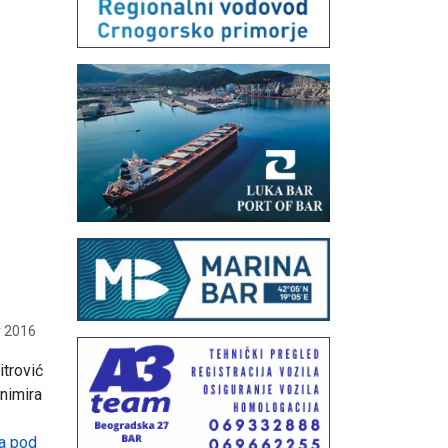
 2016
trović
nimira
a pod