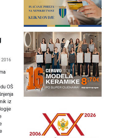
g
 2016
ima
redu OŠ
šnjenja
nik iz
logije
e
e
ke