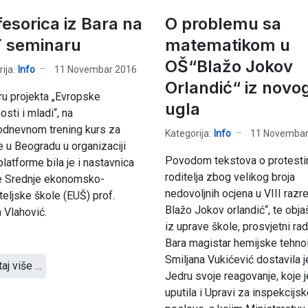
fesorica iz Bara na
O problemu sa
 seminaru
matematikom u
OŠ“Blažo Jokov
ija:
Info
11 Novembar 2016
Orlandić“ iz novo
ru projekta „Evropske
ugla
osti i mladi“, na
dnevnom trening kurs za
Kategorija:
Info
11 Novembar
e u Beogradu u organizaciji
Povodom tekstova o protest
 platforme bila je i nastavnica
roditelja zbog velikog broja
e Srednje ekonomsko-
nedovoljnih ocjena u VIII raz
teljske škole (EUŠ) prof.
Blažo Jokov orlandić“, te obja
 Vlahović.
iz uprave škole, prosvjetni rad
Bara magistar hemijske tehno
Smiljana Vukićević dostavila j
taj više …
Jedru svoje reagovanje, koje j
uputila i Upravi za inspekcijs