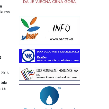
za
nkursa
e
 2016
bile
a sa