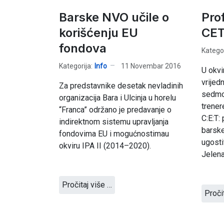
Barske NVO učile o
Pro
korišćenju EU
CET
fondova
Kategor
Kategorija:
Info
11 Novembar 2016
U okvi
vrijedn
Za predstavnike desetak nevladinih
sedmo
organizacija Bara i Ulcinja u horelu
trener
“Franca” održano je predavanje o
C:E:T:
indirektnom sistemu upravljanja
barsk
fondovima EU i mogućnostimau
ugosti
okviru IPA II (2014–2020).
Jelena
Pročitaj više …
Proči