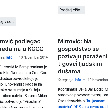
a.
Pročitaj više …
taj više …
rović podlegao
Mitrović: Na
redama u KCCG
gospodstvo se
pozivaju poraženi
ija:
Info
10 Novembar 2016
trgovci ljudskim
Škerović iz Bara preminuo je
dušama
u Kliničkom centru Crne Gore
ljedica povreda koje je
Kategorija:
Info
10 Novembar
o 1. novembra kada je na
Koordinator DF-a Bar Bogić Mi
kako se sumnja u Šušnju
reagovao povodom tvrdnji Bra
bilom naletio Baranin Milan
Gvozdenovića o
“briljantnom
ć, potvrdio je "Vijestima"
uspjehu” DPS-a na nivou grad
odilac Osnovnog državnog