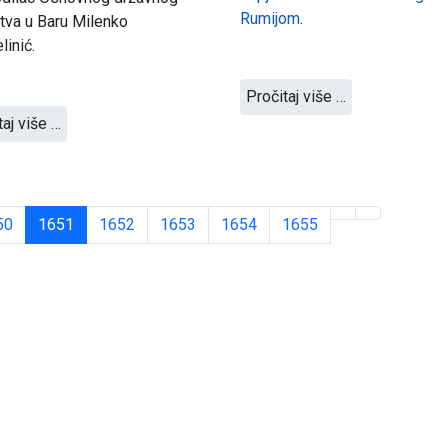
Rumijom
.
štva u Baru Milenko
inić.
Pročitaj više …
taj više …
50
1651
1652
1653
1654
1655