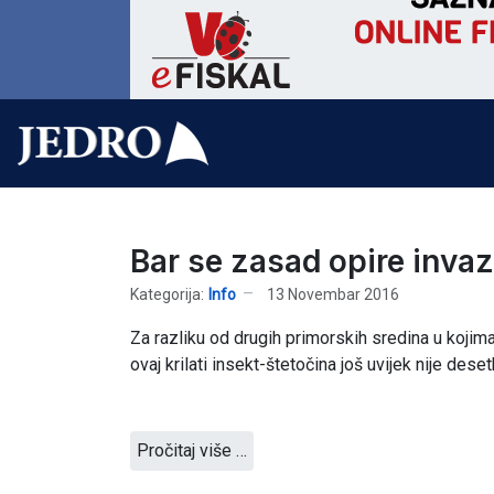
Bar se zasad opire invaz
Kategorija:
Info
13 Novembar 2016
Za razliku od drugih primorskih sredina u kojima
ovaj krilati insekt-štetočina još uvijek nije des
Pročitaj više …