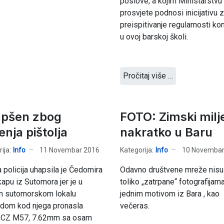
poslove, a kojim Ministarstvu
prosvjete podnosi inicijativu 
preispitivanje regularnosti ko
u ovoj barskoj školi.
Pročitaj više …
pšen zbog
FOTO: Zimski milj
nja pištolja
nakratko u Baru
ija:
Info
11 Novembar 2016
Kategorija:
Info
10 Novembar
 policija uhapsila je Čedomira
Odavno društvene mreže nisu 
apu iz Sutomora jer je u
toliko „zatrpane“ fotografijam
m sutomorskom lokalu
jednim motivom iz Bara , kao
edom kod njega pronasla
večeras.
lj CZ M57, 7.62mm sa osam