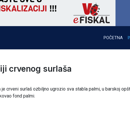
POČETNA
I
iji crvenog surlaša
 je crveni surlaš ozbiljno ugrozio sva stabla palmi, u barskoj opšt
etkovao fond palmi.