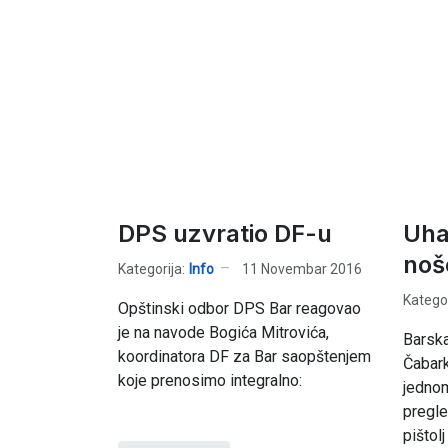
DPS uzvratio DF-u
Uha
noše
Kategorija:
Info
11 Novembar 2016
Kategor
Opštinski odbor DPS Bar reagovao
je na navode Bogića Mitrovića,
Barska
koordinatora DF za Bar saopštenjem
Čabark
koje prenosimo integralno:
jedno
pregl
pišto