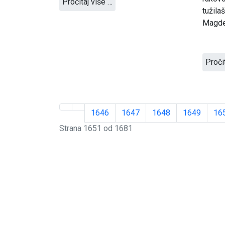
Pročitaj više …
tužila
Magdel
Proči
1646
1647
1648
1649
16
Strana 1651 od 1681