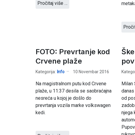
Pročitaj više …
metak
Proči
FOTO: Prevrtanje kod
Ške
Crvene plaže
pov
Kategorija:
Info
10 Novembar 2016
Kategor
Na magistralnom putu kod Crvene
Milan 
plaže, u 11:37 desila se saobraćajna
danas 
nesreća u kojoj je došlo do
od pos
prevrtanja vozila marke volkswagen
zadobi
kedi.
njega 
automo
Pupovi
rukov