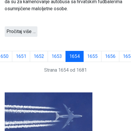
da su za kamenovanje autobusa sa hrvatskim fudbalerima
osumnjičene maloljetne osobe.
Pročitaj više …
1650
1651
1652
1653
1654
1655
1656
165
Strana 1654 od 1681