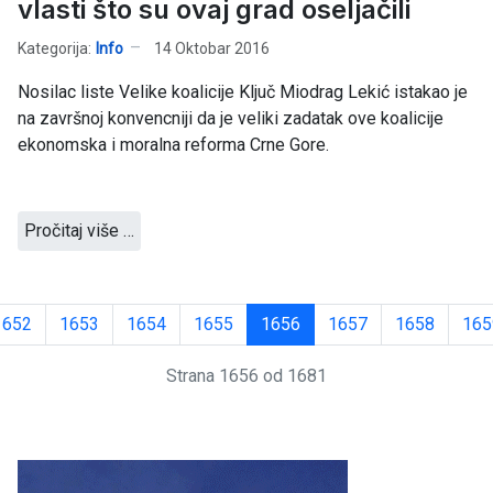
vlasti što su ovaj grad oseljačili
Kategorija:
Info
14 Oktobar 2016
Nosilac liste Velike koalicije Ključ Miodrag Lekić istakao je
na završnoj konvencniji da je veliki zadatak ove koalicije
ekonomska i moralna reforma Crne Gore.
Pročitaj više …
1652
1653
1654
1655
1656
1657
1658
165
Strana 1656 od 1681