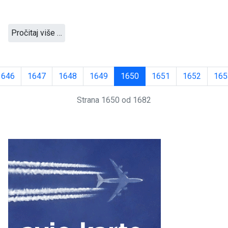
Pročitaj više …
1646
1647
1648
1649
1650
1651
1652
165
Strana 1650 od 1682