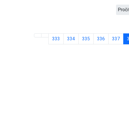
Proči
333
334
335
336
337