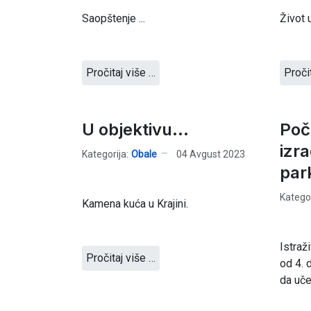
Saopštenje ...
Život u
Pročitaj više …
Proči
U objektivu...
Poč
izra
Kategorija:
Obale
04 Avgust 2023
par
Kategor
Kamena kuća u Krajini.
Istraž
Pročitaj više …
od 4. 
da uče