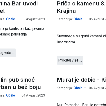
tina Bar uvodi
Priča o kamenu &
ce!
Krajina
ija:
Obale
05 Avgust 2023
Kategorija:
Obale
05 Avgust 
na je kontrola i kažnjavanje
isnog parkiranja.
Suvomeđe su grubi kameni zi
bez veziva.
taj više …
Pročitaj više …
lin pub sinoć
Mural je dobio - Ki
rban u bež boju
Kategorija:
Obale
04 Avgust 
ija:
Obale
04 Avgust 2023
Nuri Ramadani: Baru je potreb