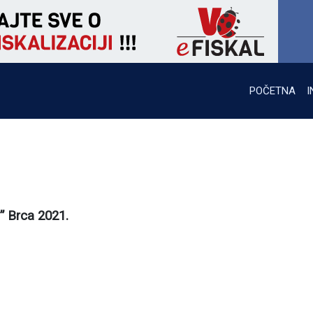
POČETNA
I
” Brca 2021.