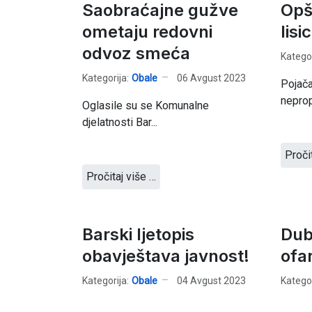
Saobraćajne gužve
Opš
ometaju redovni
lisi
odvoz smeća
Kategor
Kategorija:
Obale
06 Avgust 2023
Pojača
neprop
Oglasile su se Komunalne
djelatnosti Bar...
Proči
Pročitaj više …
Barski ljetopis
Dub
obavještava javnost!
ofa
Kategorija:
Obale
04 Avgust 2023
Kategor