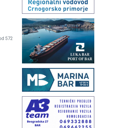
od 572