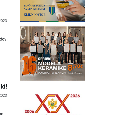
2023
dovi
ki!
2023
no