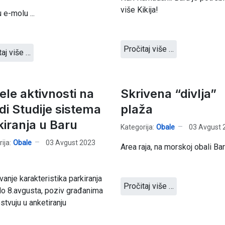
više Kikija!
 e-molu ...
Pročitaj više …
taj više …
ele aktivnosti na
Skrivena “divlja”
di Studije sistema
plaža
kiranja u Baru
Kategorija:
Obale
03 Avgust 
ija:
Obale
03 Avgust 2023
Area raja, na morskoj obali Bar
ivanje karakteristika parkiranja
Pročitaj više …
do 8.avgusta, poziv građanima
stvuju u anketiranju