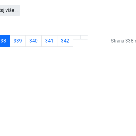
taj više …
338
339
340
341
342
Strana 338 