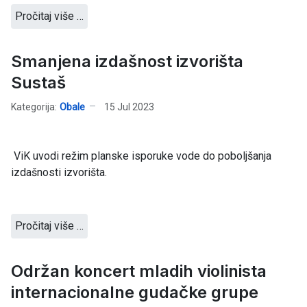
Pročitaj više …
Smanjena izdašnost izvorišta
Sustaš
Kategorija:
Obale
15 Jul 2023
ViK uvodi režim planske isporuke vode do poboljšanja
izdašnosti izvorišta.
Pročitaj više …
Održan koncert mladih violinista
internacionalne gudačke grupe