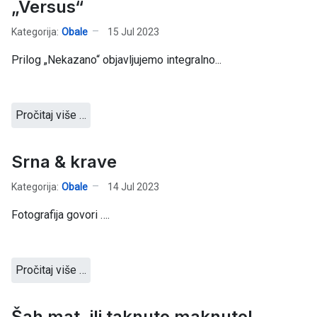
„Versus“
Kategorija:
Obale
15 Jul 2023
Prilog „Nekazano“ objavljujemo integralno...
Pročitaj više …
Srna & krave
Kategorija:
Obale
14 Jul 2023
Fotografija govori ….
Pročitaj više …
Šah mat, ili taknuto maknuto!