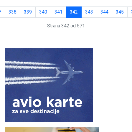
7
338
339
340
341
342
343
344
345
Strana 342 od 571