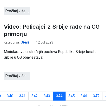
Pročitaj više …
Video: Policajci iz Srbije rade na CG
primorju
Kategorija:
Obale
12 Jul 2023
Ministarstvo unutrašnjih poslova Republike Srbije turiste
Srbije u CG obavještava:
Pročitaj više …
9
340
341
342
343
344
345
346
347