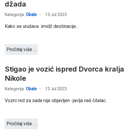
džada
Kategorija:
Obale
13 Jul 2023
Kako se urušava imidž destinacije...
Pročitaj više …
Stigao je vozić ispred Dvorca kralja
Nikole
Kategorija:
Obale
13 Jul 2023
Vozni red za sada nije objavljen -javlja naš čitalac.
Pročitaj više …