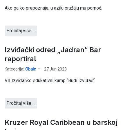
Ako ga ko prepoznaje, u azilu pružaju mu pomoć.
Pročitaj više …
Izviđački odred „Jadran“ Bar
raportira!
Kategorija:
Obale
27 Jun 2023
VII Izviđačko edukativni kamp “Budi izviđač“.
Pročitaj više …
Kruzer Royal Caribbean u barskoj