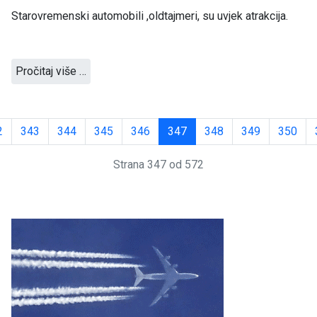
Starovremenski automobili ,oldtajmeri, su uvjek atrakcija.
Pročitaj više …
2
343
344
345
346
347
348
349
350
Strana 347 od 572